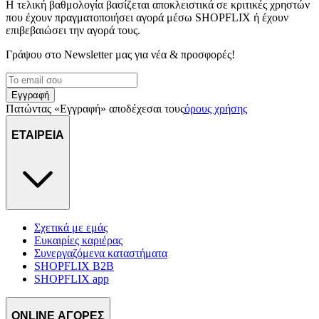
διαφημίσεων και περιεχομένου, τις μετρήσεις σχετικά με
Η τελική βαθμολογία βασίζεται αποκλειστικά σε κριτικές χρηστών
διαφημίσεις και περιεχόμενο, την καλύτερη εικόνα του κοινού
που έχουν πραγματοποιήσει αγορά μέσω SHOPFLIX ή έχουν
επιβεβαιώσει την αγορά τους.
μας και την ανάπτυξη προϊόντων. Επίσης, κοινοποιούμε
πληροφορίες σχετικά με την από μέρους σας χρήση της
Γράψου στο Νewsletter μας για νέα & προσφορές!
τοποθεσίας μας στους συνεργάτες μέσων κοινωνικής
δικτύωσης, διαφημίσεων και ανάλυσης.
Εγγραφή
Πατώντας «Εγγραφή» αποδέχεσαι τους
όρους χρήσης
ΕΤΑΙΡΕΙΑ
Σχετικά με εμάς
Ευκαιρίες καριέρας
Συνεργαζόμενα καταστήματα
SHOPFLIX B2B
SHOPFLIX app
ONLINE ΑΓΟΡΕΣ