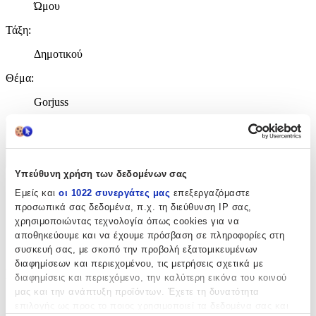
Ώμου
Τάξη
:
Δημοτικού
Θέμα
:
Gorjuss
Χαρακτηριστικά
+
Υπεύθυνη χρήση των δεδομένων σας
Χαρακτηριστικά
Εμείς και
οι 1022 συνεργάτες μας
επεξεργαζόμαστε
προσωπικά σας δεδομένα, π.χ. τη διεύθυνση IP σας,
χρησιμοποιώντας τεχνολογία όπως cookies για να
Κατασκευαστής
:
αποθηκεύουμε και να έχουμε πρόσβαση σε πληροφορίες στη
Santoro
συσκευή σας, με σκοπό την προβολή εξατομικευμένων
διαφημίσεων και περιεχομένου, τις μετρήσεις σχετικά με
Βασικά Χαρακτηριστικά
διαφημίσεις και περιεχόμενο, την καλύτερη εικόνα του κοινού
μας και την ανάπτυξη προϊόντων. Έχετε τη δυνατότητα
Χρώμα
:
επιλογής ως προς το ποιος χρησιμοποιεί τα δεδομένα σας και