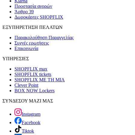
Klarna
Προστασία αγορών
Άρθρο 39
Δωροκάρτες SHOPFLIX
ΕΞΥΠΗΡΕΤΗΣΗ ΠΕΛΑΤΩΝ
Παρακολούθηση Παραγγελίας
Συχνές ερωτήσεις
Επικοινωνία
ΥΠΗΡΕΣΙΕΣ
SHOPFLIX max
SHOPFLIX tickets
SHOPFLIX ΜΕ ΤΗ ΜΙΑ
Clever Point
BOX NOW Lockers
ΣΥΝΔΕΣΟΥ ΜΑΖΙ ΜΑΣ
Instagram
Facebook
Tiktok