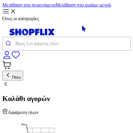
Μετάβαση στο περιεχόμενο
Μετάβαση στο κυρίως μενού
Όλες οι κατηγορίες
Πίσω
Καλάθι αγορών
Αφαίρεση όλων