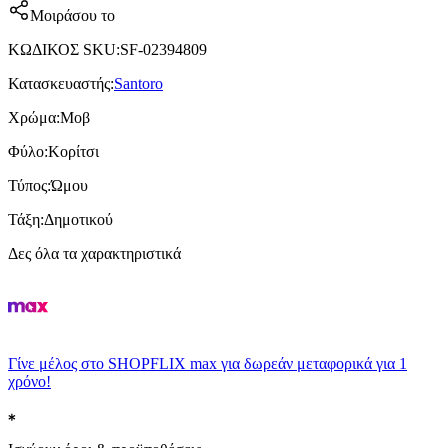
Μοιράσου το
ΚΩΔΙΚΟΣ SKU
:
SF-02394809
Κατασκευαστής
:
Santoro
Χρώμα
:
Μοβ
Φύλο
:
Κορίτσι
Τύπος
:
Ώμου
Τάξη
:
Δημοτικού
Δες όλα τα χαρακτηριστικά
Γίνε μέλος στο SHOPFLIX max για δωρεάν μεταφορικά για 1
χρόνο!