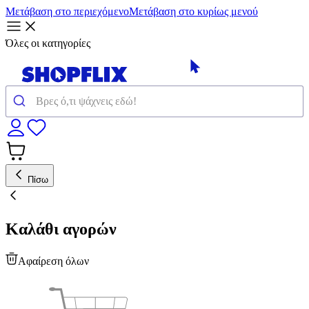
Μετάβαση στο περιεχόμενο
Μετάβαση στο κυρίως μενού
Όλες οι κατηγορίες
Πίσω
Καλάθι αγορών
Αφαίρεση όλων