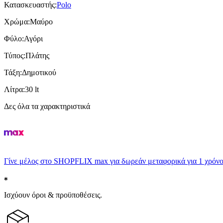
Κατασκευαστής
:
Polo
Χρώμα
:
Μαύρο
Φύλο
:
Αγόρι
Τύπος
:
Πλάτης
Τάξη
:
Δημοτικού
Λίτρα
:
30 lt
Δες όλα τα χαρακτηριστικά
Γίνε μέλος στο SHOPFLIX max για δωρεάν μεταφορικά για 1 χρόνο
Ισχύουν όροι & προϋποθέσεις.