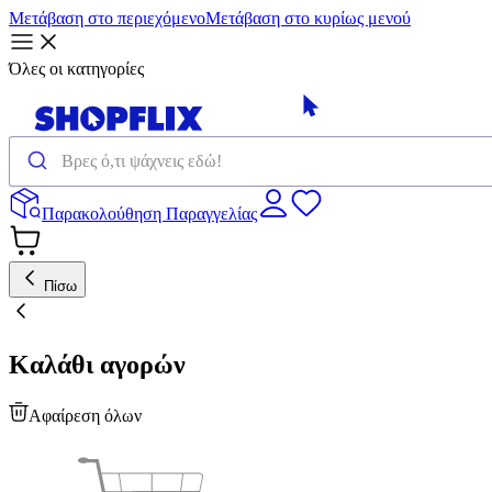
Μετάβαση στο περιεχόμενο
Μετάβαση στο κυρίως μενού
Όλες οι κατηγορίες
Παρακολούθηση Παραγγελίας
Πίσω
Καλάθι αγορών
Αφαίρεση όλων