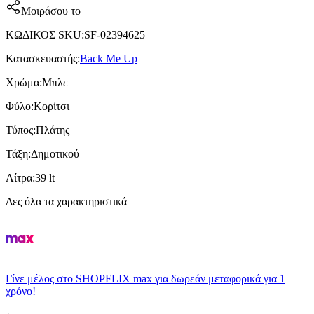
Μοιράσου το
ΚΩΔΙΚΟΣ SKU
:
SF-02394625
Κατασκευαστής
:
Back Me Up
Χρώμα
:
Μπλε
Φύλο
:
Κορίτσι
Τύπος
:
Πλάτης
Τάξη
:
Δημοτικού
Λίτρα
:
39 lt
Δες όλα τα χαρακτηριστικά
Γίνε μέλος στο SHOPFLIX max για δωρεάν μεταφορικά για 1
χρόνο!