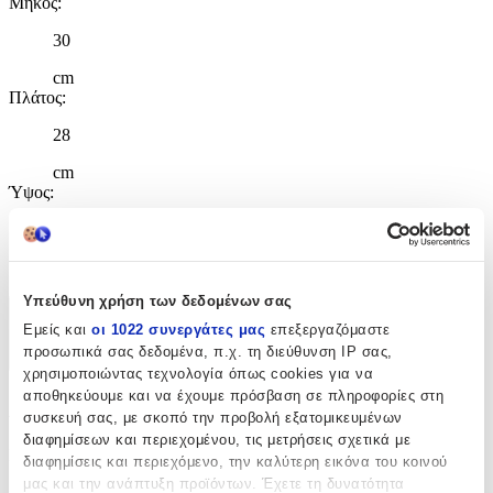
Μήκος
:
30
cm
Πλάτος
:
28
cm
Ύψος
:
48
cm
Υπεύθυνη χρήση των δεδομένων σας
Χαρακτηριστικά
Εμείς και
οι 1022 συνεργάτες μας
επεξεργαζόμαστε
προσωπικά σας δεδομένα, π.χ. τη διεύθυνση IP σας,
+
χρησιμοποιώντας τεχνολογία όπως cookies για να
αποθηκεύουμε και να έχουμε πρόσβαση σε πληροφορίες στη
Χαρακτηριστικά
συσκευή σας, με σκοπό την προβολή εξατομικευμένων
διαφημίσεων και περιεχομένου, τις μετρήσεις σχετικά με
Κατασκευαστής
:
διαφημίσεις και περιεχόμενο, την καλύτερη εικόνα του κοινού
μας και την ανάπτυξη προϊόντων. Έχετε τη δυνατότητα
Back Me Up