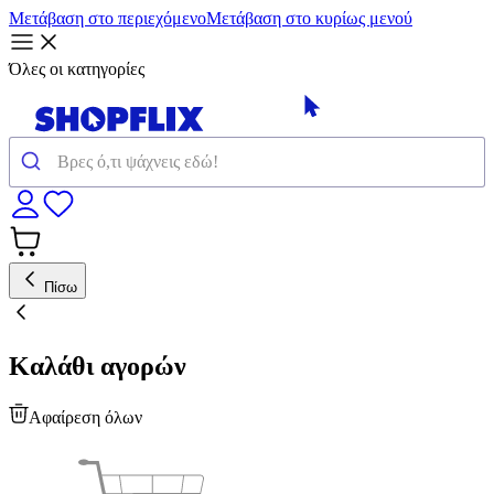
Μετάβαση στο περιεχόμενο
Μετάβαση στο κυρίως μενού
Όλες οι κατηγορίες
Πίσω
Καλάθι αγορών
Αφαίρεση όλων