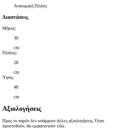
στη συσκευή σας, με σκοπό την προβολή εξατομικευμένων
Ανατομική Πλάτη
διαφημίσεων και περιεχομένου, τις μετρήσεις σχετικά με
διαφημίσεις και περιεχόμενο, την καλύτερη εικόνα του κοινού
Διαστάσεις
μας και την ανάπτυξη προϊόντων. Επίσης, κοινοποιούμε
πληροφορίες σχετικά με την από μέρους σας χρήση της
Μήκος
:
τοποθεσίας μας στους συνεργάτες μέσων κοινωνικής
δικτύωσης, διαφημίσεων και ανάλυσης.
30
cm
Πλάτος
:
28
cm
Ύψος
:
48
cm
Αξιολογήσεις
Προς το παρόν δεν υπάρχουν άλλες αξιολογήσεις. Όταν
προστεθούν, θα εμφανιστούν εδώ.