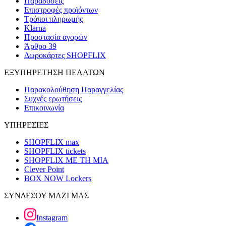
Παραδόσεις
Επιστροφές προϊόντων
Τρόποι πληρωμής
Klarna
Προστασία αγορών
Άρθρο 39
Δωροκάρτες SHOPFLIX
ΕΞΥΠΗΡΕΤΗΣΗ ΠΕΛΑΤΩΝ
Παρακολούθηση Παραγγελίας
Συχνές ερωτήσεις
Επικοινωνία
ΥΠΗΡΕΣΙΕΣ
SHOPFLIX max
SHOPFLIX tickets
SHOPFLIX ΜΕ ΤΗ ΜΙΑ
Clever Point
BOX NOW Lockers
ΣΥΝΔΕΣΟΥ ΜΑΖΙ ΜΑΣ
Instagram