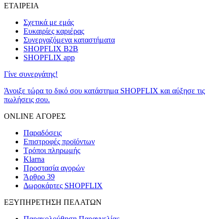
ΕΤΑΙΡΕΙΑ
Σχετικά με εμάς
Ευκαιρίες καριέρας
Συνεργαζόμενα καταστήματα
SHOPFLIX B2B
SHOPFLIX app
Γίνε συνεργάτης!
Άνοιξε τώρα το δικό σου κατάστημα SHOPFLIX και αύξησε τις
πωλήσεις σου.
ONLINE ΑΓΟΡΕΣ
Παραδόσεις
Επιστροφές προϊόντων
Τρόποι πληρωμής
Klarna
Προστασία αγορών
Άρθρο 39
Δωροκάρτες SHOPFLIX
ΕΞΥΠΗΡΕΤΗΣΗ ΠΕΛΑΤΩΝ
Παρακολούθηση Παραγγελίας