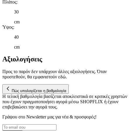
πληροφορίες σχετικά με την από μέρους σας χρήση της
Πλάτος
:
τοποθεσίας μας στους συνεργάτες μέσων κοινωνικής
30
δικτύωσης, διαφημίσεων και ανάλυσης.
cm
Ύψος
:
40
cm
Αξιολογήσεις
Προς το παρόν δεν υπάρχουν άλλες αξιολογήσεις. Όταν
προστεθούν, θα εμφανιστούν εδώ.
Πώς υπολογίζεται η βαθμολογία
Η τελική βαθμολογία βασίζεται αποκλειστικά σε κριτικές χρηστών
που έχουν πραγματοποιήσει αγορά μέσω SHOPFLIX ή έχουν
επιβεβαιώσει την αγορά τους.
Γράψου στο Νewsletter μας για νέα & προσφορές!