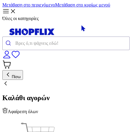
Μετάβαση στο περιεχόμενο
Μετάβαση στο κυρίως μενού
Όλες οι κατηγορίες
Πίσω
Καλάθι αγορών
Αφαίρεση όλων