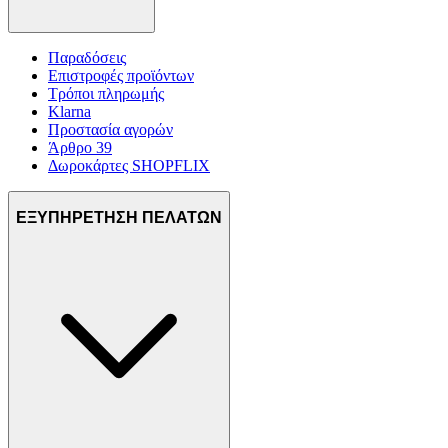
Παραδόσεις
Επιστροφές προϊόντων
Τρόποι πληρωμής
Klarna
Προστασία αγορών
Άρθρο 39
Δωροκάρτες SHOPFLIX
ΕΞΥΠΗΡΕΤΗΣΗ ΠΕΛΑΤΩΝ