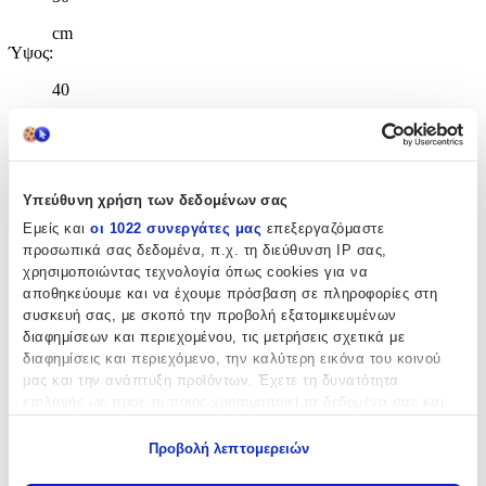
cm
Ύψος
:
40
cm
Χαρακτηριστικά
Υπεύθυνη χρήση των δεδομένων σας
+
Εμείς και
οι 1022 συνεργάτες μας
επεξεργαζόμαστε
προσωπικά σας δεδομένα, π.χ. τη διεύθυνση IP σας,
Χαρακτηριστικά
χρησιμοποιώντας τεχνολογία όπως cookies για να
αποθηκεύουμε και να έχουμε πρόσβαση σε πληροφορίες στη
Κατασκευαστής
:
συσκευή σας, με σκοπό την προβολή εξατομικευμένων
διαφημίσεων και περιεχομένου, τις μετρήσεις σχετικά με
Lyc Sac
διαφημίσεις και περιεχόμενο, την καλύτερη εικόνα του κοινού
μας και την ανάπτυξη προϊόντων. Έχετε τη δυνατότητα
Βασικά Χαρακτηριστικά
επιλογής ως προς το ποιος χρησιμοποιεί τα δεδομένα σας και
για ποιους σκοπούς.
Χρώμα
:
Προβολή λεπτομερειών
Εάν μας επιτρέπετε, θα θέλαμε επίσης:
Ασημί