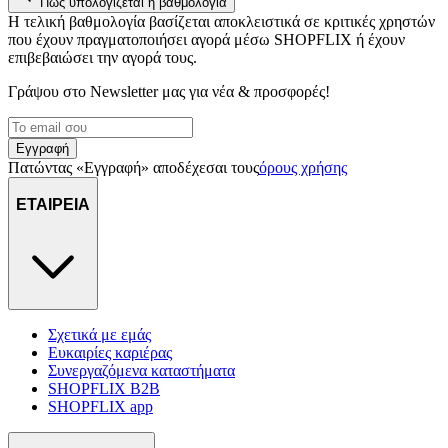
Πώς υπολογίζεται η βαθμολογία
Η τελική βαθμολογία βασίζεται αποκλειστικά σε κριτικές χρηστών
που έχουν πραγματοποιήσει αγορά μέσω SHOPFLIX ή έχουν
επιβεβαιώσει την αγορά τους.
Γράψου στο Νewsletter μας για νέα & προσφορές!
Εγγραφή
Πατώντας «Εγγραφή» αποδέχεσαι τους
όρους χρήσης
ΕΤΑΙΡΕΙΑ
Σχετικά με εμάς
Ευκαιρίες καριέρας
Συνεργαζόμενα καταστήματα
SHOPFLIX B2B
SHOPFLIX app