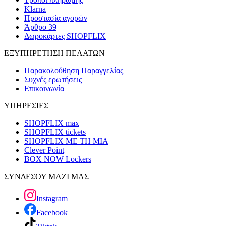
Klarna
Προστασία αγορών
Άρθρο 39
Δωροκάρτες SHOPFLIX
ΕΞΥΠΗΡΕΤΗΣΗ ΠΕΛΑΤΩΝ
Παρακολούθηση Παραγγελίας
Συχνές ερωτήσεις
Επικοινωνία
ΥΠΗΡΕΣΙΕΣ
SHOPFLIX max
SHOPFLIX tickets
SHOPFLIX ΜΕ ΤΗ ΜΙΑ
Clever Point
BOX NOW Lockers
ΣΥΝΔΕΣΟΥ ΜΑΖΙ ΜΑΣ
Instagram
Facebook