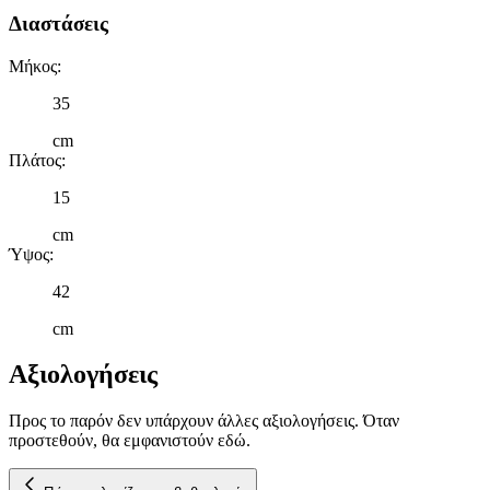
στη συσκευή σας, με σκοπό την προβολή εξατομικευμένων
Διαστάσεις
διαφημίσεων και περιεχομένου, τις μετρήσεις σχετικά με
διαφημίσεις και περιεχόμενο, την καλύτερη εικόνα του κοινού
Μήκος
:
μας και την ανάπτυξη προϊόντων. Επίσης, κοινοποιούμε
πληροφορίες σχετικά με την από μέρους σας χρήση της
35
τοποθεσίας μας στους συνεργάτες μέσων κοινωνικής
δικτύωσης, διαφημίσεων και ανάλυσης.
cm
Πλάτος
:
15
cm
Ύψος
:
42
cm
Αξιολογήσεις
Προς το παρόν δεν υπάρχουν άλλες αξιολογήσεις. Όταν
προστεθούν, θα εμφανιστούν εδώ.