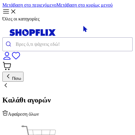
Μετάβαση στο περιεχόμενο
Μετάβαση στο κυρίως μενού
Όλες οι κατηγορίες
Πίσω
Καλάθι αγορών
Αφαίρεση όλων