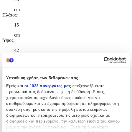
cm
Πλάτος
:
15
cm
Ύψος
:
42
cm
Χαρακτηριστικά
Υπεύθυνη χρήση των δεδομένων σας
+
Εμείς και
οι 1022 συνεργάτες μας
επεξεργαζόμαστε
προσωπικά σας δεδομένα, π.χ. τη διεύθυνση IP σας,
Χαρακτηριστικά
χρησιμοποιώντας τεχνολογία όπως cookies για να
αποθηκεύουμε και να έχουμε πρόσβαση σε πληροφορίες στη
συσκευή σας, με σκοπό την προβολή εξατομικευμένων
Κατασκευαστής
:
διαφημίσεων και περιεχομένου, τις μετρήσεις σχετικά με
Διακάκης
διαφημίσεις και περιεχόμενο, την καλύτερη εικόνα του κοινού
μας και την ανάπτυξη προϊόντων. Έχετε τη δυνατότητα
Βασικά Χαρακτηριστικά