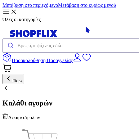
Μετάβαση στο περιεχόμενο
Μετάβαση στο κυρίως μενού
Όλες οι κατηγορίες
Παρακολούθηση Παραγγελίας
Πίσω
Καλάθι αγορών
Αφαίρεση όλων