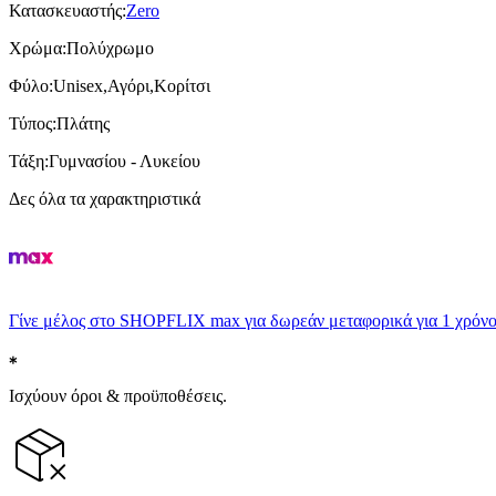
Κατασκευαστής
:
Zero
Χρώμα
:
Πολύχρωμο
Φύλο
:
Unisex,Αγόρι,Κορίτσι
Τύπος
:
Πλάτης
Τάξη
:
Γυμνασίου - Λυκείου
Δες όλα τα χαρακτηριστικά
Γίνε μέλος στο SHOPFLIX max για δωρεάν μεταφορικά για 1 χρόνο
Ισχύουν όροι & προϋποθέσεις.