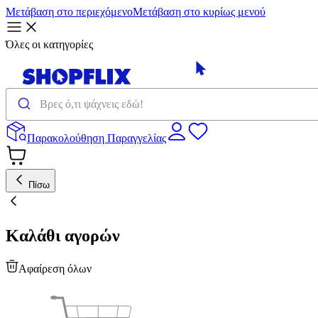
Μετάβαση στο περιεχόμενο
Μετάβαση στο κυρίως μενού
Όλες οι κατηγορίες
Παρακολούθηση Παραγγελίας
Πίσω
Καλάθι αγορών
Αφαίρεση όλων