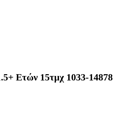
.5+ Ετών 15τμχ 1033-14878