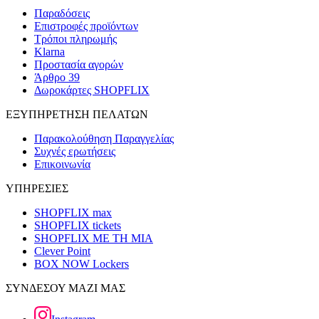
Παραδόσεις
Επιστροφές προϊόντων
Τρόποι πληρωμής
Klarna
Προστασία αγορών
Άρθρο 39
Δωροκάρτες SHOPFLIX
ΕΞΥΠΗΡΕΤΗΣΗ ΠΕΛΑΤΩΝ
Παρακολούθηση Παραγγελίας
Συχνές ερωτήσεις
Επικοινωνία
ΥΠΗΡΕΣΙΕΣ
SHOPFLIX max
SHOPFLIX tickets
SHOPFLIX ΜΕ ΤΗ ΜΙΑ
Clever Point
BOX NOW Lockers
ΣΥΝΔΕΣΟΥ ΜΑΖΙ ΜΑΣ