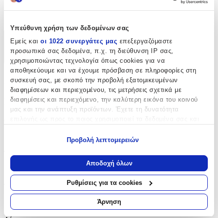
45
cm
Υπεύθυνη χρήση των δεδομένων σας
Εμείς και
οι 1022 συνεργάτες μας
επεξεργαζόμαστε
Χαρακτηριστικά
προσωπικά σας δεδομένα, π.χ. τη διεύθυνση IP σας,
+
χρησιμοποιώντας τεχνολογία όπως cookies για να
αποθηκεύουμε και να έχουμε πρόσβαση σε πληροφορίες στη
Χαρακτηριστικά
συσκευή σας, με σκοπό την προβολή εξατομικευμένων
διαφημίσεων και περιεχομένου, τις μετρήσεις σχετικά με
διαφημίσεις και περιεχόμενο, την καλύτερη εικόνα του κοινού
Βασικά Χαρακτηριστικά
μας και την ανάπτυξη προϊόντων. Έχετε τη δυνατότητα
επιλογής ως προς το ποιος χρησιμοποιεί τα δεδομένα σας και
Φύλο
:
για ποιους σκοπούς.
Κορίτσι
Προβολή λεπτομερειών
Εάν μας επιτρέπετε, θα θέλαμε επίσης:
Τύπος
:
Να συλλέξουμε πληροφορίες σχετικά με τη γεωγραφική
Αποδοχή όλων
σας τοποθεσία, οι οποίες μπορεί να είναι ακριβείς σε
Τρόλεϊ
απόσταση μερικών μέτρων
Ρυθμίσεις για τα cookies
Τάξη
:
Να αναγνωρίσουμε τη συσκευή σας σαρώνοντας ενεργά
για συγκεκριμένα χαρακτηριστικά (δακτυλικό αποτύπωμα)
Άρνηση
Δημοτικού
Μάθετε περισσότερα σχετικά με τον τρόπο επεξεργασίας των