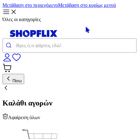
Μετάβαση στο περιεχόμενο
Μετάβαση στο κυρίως μενού
Όλες οι κατηγορίες
Πίσω
Καλάθι αγορών
Αφαίρεση όλων