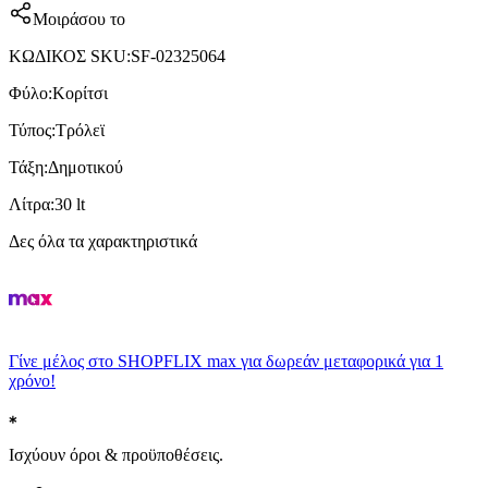
Μοιράσου το
ΚΩΔΙΚΟΣ SKU
:
SF-02325064
Φύλο
:
Κορίτσι
Τύπος
:
Τρόλεϊ
Τάξη
:
Δημοτικού
Λίτρα
:
30 lt
Δες όλα τα χαρακτηριστικά
Γίνε μέλος στο SHOPFLIX max για δωρεάν μεταφορικά για 1
χρόνο!
Ισχύουν όροι & προϋποθέσεις.