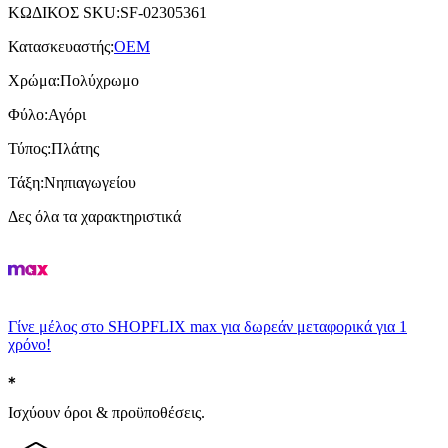
ΚΩΔΙΚΟΣ SKU
:
SF-02305361
Κατασκευαστής
:
OEM
Χρώμα
:
Πολύχρωμο
Φύλο
:
Αγόρι
Τύπος
:
Πλάτης
Τάξη
:
Νηπιαγωγείου
Δες όλα τα χαρακτηριστικά
Γίνε μέλος στο SHOPFLIX max για δωρεάν μεταφορικά για 1
χρόνο!
Ισχύουν όροι & προϋποθέσεις.