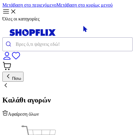
Μετάβαση στο περιεχόμενο
Μετάβαση στο κυρίως μενού
Όλες οι κατηγορίες
Πίσω
Καλάθι αγορών
Αφαίρεση όλων