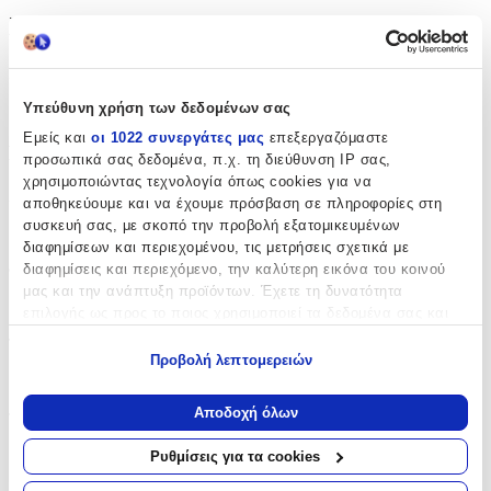
Χαρακτηριστικά
Κατασκευαστής
:
Υπεύθυνη χρήση των δεδομένων σας
OEM
Εμείς και
οι 1022 συνεργάτες μας
επεξεργαζόμαστε
Βασικά Χαρακτηριστικά
προσωπικά σας δεδομένα, π.χ. τη διεύθυνση IP σας,
χρησιμοποιώντας τεχνολογία όπως cookies για να
Χρώμα
:
αποθηκεύουμε και να έχουμε πρόσβαση σε πληροφορίες στη
συσκευή σας, με σκοπό την προβολή εξατομικευμένων
Πολύχρωμο
διαφημίσεων και περιεχομένου, τις μετρήσεις σχετικά με
διαφημίσεις και περιεχόμενο, την καλύτερη εικόνα του κοινού
Φύλο
:
μας και την ανάπτυξη προϊόντων. Έχετε τη δυνατότητα
Αγόρι
επιλογής ως προς το ποιος χρησιμοποιεί τα δεδομένα σας και
για ποιους σκοπούς.
Τύπος
:
Προβολή λεπτομερειών
Εάν μας επιτρέπετε, θα θέλαμε επίσης:
Πλάτης
Να συλλέξουμε πληροφορίες σχετικά με τη γεωγραφική
Αποδοχή όλων
Τάξη
:
σας τοποθεσία, οι οποίες μπορεί να είναι ακριβείς σε
απόσταση μερικών μέτρων
Νηπιαγωγείου
Ρυθμίσεις για τα cookies
Να αναγνωρίσουμε τη συσκευή σας σαρώνοντας ενεργά