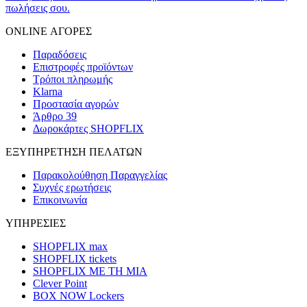
πωλήσεις σου.
ONLINE ΑΓΟΡΕΣ
Παραδόσεις
Επιστροφές προϊόντων
Τρόποι πληρωμής
Klarna
Προστασία αγορών
Άρθρο 39
Δωροκάρτες SHOPFLIX
ΕΞΥΠΗΡΕΤΗΣΗ ΠΕΛΑΤΩΝ
Παρακολούθηση Παραγγελίας
Συχνές ερωτήσεις
Επικοινωνία
ΥΠΗΡΕΣΙΕΣ
SHOPFLIX max
SHOPFLIX tickets
SHOPFLIX ΜΕ ΤΗ ΜΙΑ
Clever Point
BOX NOW Lockers