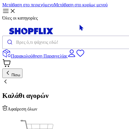
Μετάβαση στο περιεχόμενο
Μετάβαση στο κυρίως μενού
Όλες οι κατηγορίες
Παρακολούθηση Παραγγελίας
Πίσω
Καλάθι αγορών
Αφαίρεση όλων