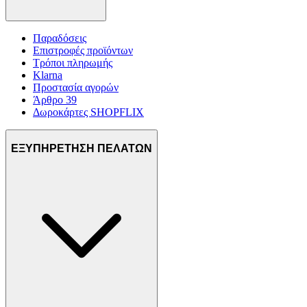
Παραδόσεις
Επιστροφές προϊόντων
Τρόποι πληρωμής
Klarna
Προστασία αγορών
Άρθρο 39
Δωροκάρτες SHOPFLIX
ΕΞΥΠΗΡΕΤΗΣΗ ΠΕΛΑΤΩΝ