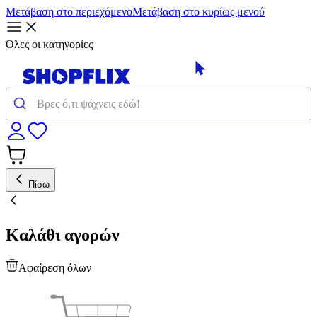
Μετάβαση στο περιεχόμενο
Μετάβαση στο κυρίως μενού
Όλες οι κατηγορίες
Πίσω
Καλάθι αγορών
Αφαίρεση όλων