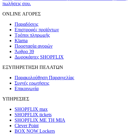
πωλήσεις σου.
ONLINE ΑΓΟΡΕΣ
Παραδόσεις
Επιστροφές προϊόντων
Τρόποι πληρωμής
Klarna
Προστασία αγορών
Άρθρο 39
Δωροκάρτες SHOPFLIX
ΕΞΥΠΗΡΕΤΗΣΗ ΠΕΛΑΤΩΝ
Παρακολούθηση Παραγγελίας
Συχνές ερωτήσεις
Επικοινωνία
ΥΠΗΡΕΣΙΕΣ
SHOPFLIX max
SHOPFLIX tickets
SHOPFLIX ΜΕ ΤΗ ΜΙΑ
Clever Point
BOX NOW Lockers