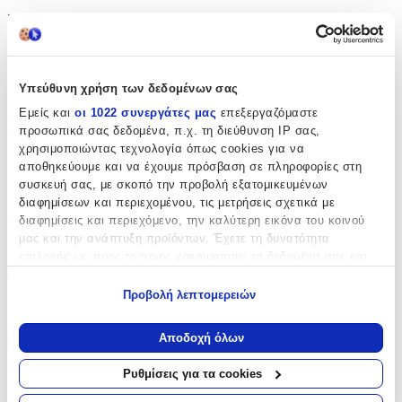
Χαρακτηριστικά
Κατασκευαστής
:
Υπεύθυνη χρήση των δεδομένων σας
OEM
Εμείς και
οι 1022 συνεργάτες μας
επεξεργαζόμαστε
Βασικά Χαρακτηριστικά
προσωπικά σας δεδομένα, π.χ. τη διεύθυνση IP σας,
χρησιμοποιώντας τεχνολογία όπως cookies για να
Χρώμα
:
αποθηκεύουμε και να έχουμε πρόσβαση σε πληροφορίες στη
συσκευή σας, με σκοπό την προβολή εξατομικευμένων
Πολύχρωμο
διαφημίσεων και περιεχομένου, τις μετρήσεις σχετικά με
διαφημίσεις και περιεχόμενο, την καλύτερη εικόνα του κοινού
Φύλο
:
μας και την ανάπτυξη προϊόντων. Έχετε τη δυνατότητα
Αγόρι
επιλογής ως προς το ποιος χρησιμοποιεί τα δεδομένα σας και
για ποιους σκοπούς.
Τύπος
:
Προβολή λεπτομερειών
Εάν μας επιτρέπετε, θα θέλαμε επίσης:
Πλάτης
Να συλλέξουμε πληροφορίες σχετικά με τη γεωγραφική
Αποδοχή όλων
Τάξη
:
σας τοποθεσία, οι οποίες μπορεί να είναι ακριβείς σε
απόσταση μερικών μέτρων
Νηπιαγωγείου
Ρυθμίσεις για τα cookies
Να αναγνωρίσουμε τη συσκευή σας σαρώνοντας ενεργά