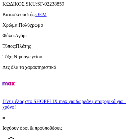
ΚΩΔΙΚΟΣ SKU
:
SF-02238859
Κατασκευαστής
:
OEM
Χρώμα
:
Πολύχρωμο
Φύλο
:
Αγόρι
Τύπος
:
Πλάτης
Τάξη
:
Νηπιαγωγείου
Δες όλα τα χαρακτηριστικά
Γίνε μέλος στο SHOPFLIX max για δωρεάν μεταφορικά για 1
χρόνο!
Ισχύουν όροι & προϋποθέσεις.