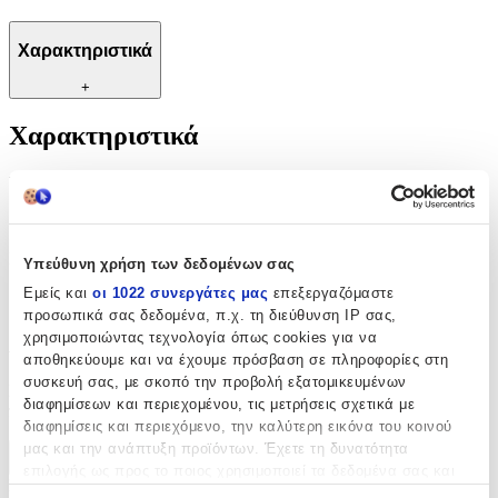
Χαρακτηριστικά
+
Χαρακτηριστικά
Υλικό
:
Μεταλλικό
Κατασκευαστής
:
Υπεύθυνη χρήση των δεδομένων σας
Εμείς και
οι 1022 συνεργάτες μας
επεξεργαζόμαστε
OEM
προσωπικά σας δεδομένα, π.χ. τη διεύθυνση IP σας,
Αξιολογήσεις
χρησιμοποιώντας τεχνολογία όπως cookies για να
αποθηκεύουμε και να έχουμε πρόσβαση σε πληροφορίες στη
συσκευή σας, με σκοπό την προβολή εξατομικευμένων
Προς το παρόν δεν υπάρχουν άλλες αξιολογήσεις. Όταν
διαφημίσεων και περιεχομένου, τις μετρήσεις σχετικά με
προστεθούν, θα εμφανιστούν εδώ.
διαφημίσεις και περιεχόμενο, την καλύτερη εικόνα του κοινού
μας και την ανάπτυξη προϊόντων. Έχετε τη δυνατότητα
Πώς υπολογίζεται η βαθμολογία
επιλογής ως προς το ποιος χρησιμοποιεί τα δεδομένα σας και
Η τελική βαθμολογία βασίζεται αποκλειστικά σε κριτικές χρηστών
για ποιους σκοπούς.