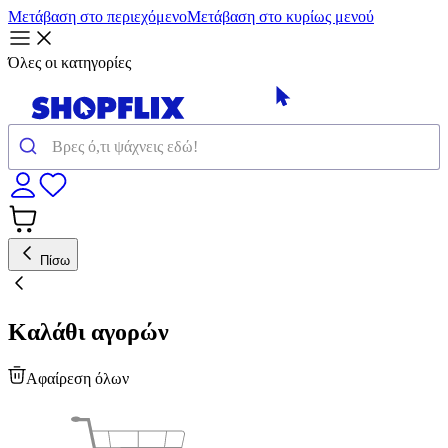
Μετάβαση στο περιεχόμενο
Μετάβαση στο κυρίως μενού
Όλες οι κατηγορίες
Πίσω
Καλάθι αγορών
Αφαίρεση όλων