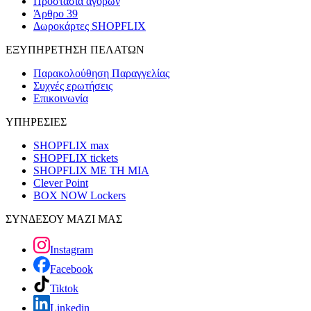
Προστασία αγορών
Άρθρο 39
Δωροκάρτες SHOPFLIX
ΕΞΥΠΗΡΕΤΗΣΗ ΠΕΛΑΤΩΝ
Παρακολούθηση Παραγγελίας
Συχνές ερωτήσεις
Επικοινωνία
ΥΠΗΡΕΣΙΕΣ
SHOPFLIX max
SHOPFLIX tickets
SHOPFLIX ΜΕ ΤΗ ΜΙΑ
Clever Point
BOX NOW Lockers
ΣΥΝΔΕΣΟΥ ΜΑΖΙ ΜΑΣ
Instagram
Facebook
Tiktok
Linkedin