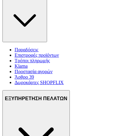
διαφημίσεις και περιεχόμενο, την καλύτερη εικόνα του κοινού
μας και την ανάπτυξη προϊόντων. Επίσης, κοινοποιούμε
πληροφορίες σχετικά με την από μέρους σας χρήση της
τοποθεσίας μας στους συνεργάτες μέσων κοινωνικής
δικτύωσης, διαφημίσεων και ανάλυσης.
Παραδόσεις
Επιστροφές προϊόντων
Τρόποι πληρωμής
Klarna
Προστασία αγορών
Άρθρο 39
Δωροκάρτες SHOPFLIX
ΕΞΥΠΗΡΕΤΗΣΗ ΠΕΛΑΤΩΝ