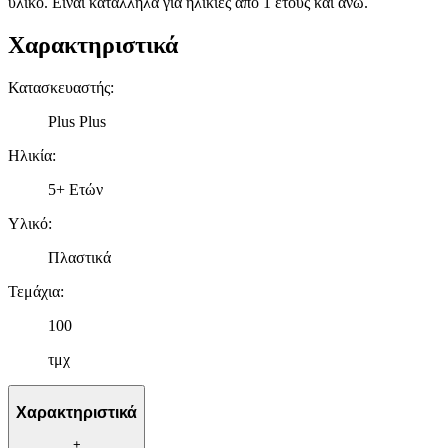
υλικό. Είναι κατάλληλα για ηλικίες από 1 έτους και άνω.
Χαρακτηριστικά
Κατασκευαστής
:
Plus Plus
Ηλικία
:
5+ Ετών
Υλικό
:
Πλαστικά
Τεμάχια
:
100
τμχ
Χαρακτηριστικά
+