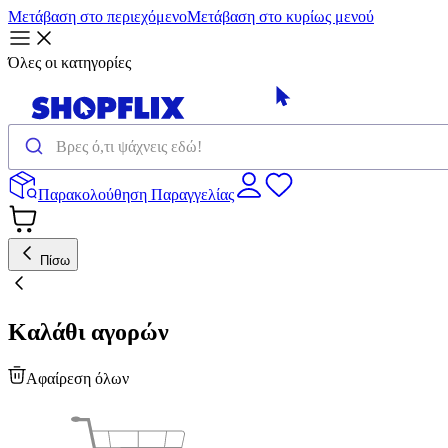
Μετάβαση στο περιεχόμενο
Μετάβαση στο κυρίως μενού
Όλες οι κατηγορίες
Παρακολούθηση Παραγγελίας
Πίσω
Καλάθι αγορών
Αφαίρεση όλων