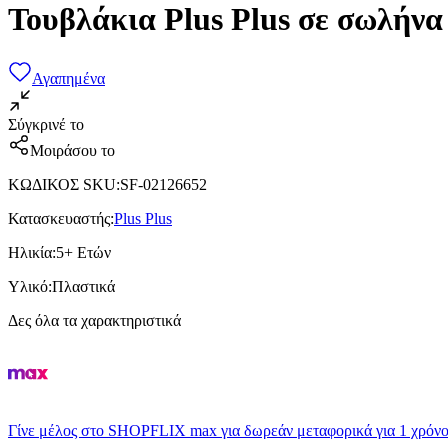
Τουβλάκια Plus Plus σε σωλήνα
Αγαπημένα
Σύγκρινέ το
Μοιράσου το
ΚΩΔΙΚΟΣ SKU
:
SF-02126652
Κατασκευαστής
:
Plus Plus
Ηλικία
:
5+ Ετών
Υλικό
:
Πλαστικά
Δες όλα τα χαρακτηριστικά
Γίνε μέλος στο SHOPFLIX max για δωρεάν μεταφορικά για 1 χρόνο