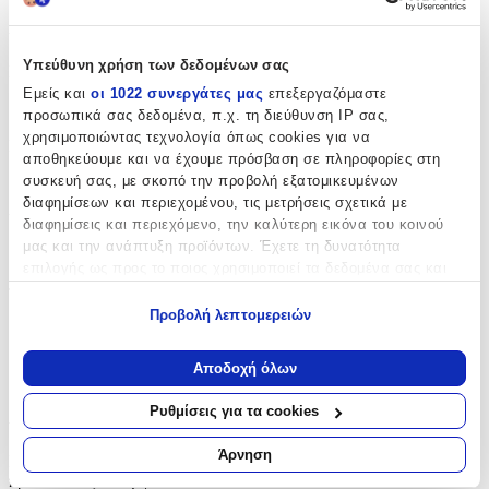
Χαρακτηριστικά
Υπεύθυνη χρήση των δεδομένων σας
Κατασκευαστής
:
Εμείς και
οι 1022 συνεργάτες μας
επεξεργαζόμαστε
Plus Plus
προσωπικά σας δεδομένα, π.χ. τη διεύθυνση IP σας,
χρησιμοποιώντας τεχνολογία όπως cookies για να
Ηλικία
:
αποθηκεύουμε και να έχουμε πρόσβαση σε πληροφορίες στη
συσκευή σας, με σκοπό την προβολή εξατομικευμένων
5+ Ετών
διαφημίσεων και περιεχομένου, τις μετρήσεις σχετικά με
Υλικό
:
διαφημίσεις και περιεχόμενο, την καλύτερη εικόνα του κοινού
μας και την ανάπτυξη προϊόντων. Έχετε τη δυνατότητα
Πλαστικά
επιλογής ως προς το ποιος χρησιμοποιεί τα δεδομένα σας και
για ποιους σκοπούς.
Τεμάχια
:
Προβολή λεπτομερειών
170
Εάν μας επιτρέπετε, θα θέλαμε επίσης:
Να συλλέξουμε πληροφορίες σχετικά με τη γεωγραφική
τμχ
Αποδοχή όλων
σας τοποθεσία, οι οποίες μπορεί να είναι ακριβείς σε
απόσταση μερικών μέτρων
Αξιολογήσεις
Ρυθμίσεις για τα cookies
Να αναγνωρίσουμε τη συσκευή σας σαρώνοντας ενεργά
για συγκεκριμένα χαρακτηριστικά (δακτυλικό αποτύπωμα)
Άρνηση
Προς το παρόν δεν υπάρχουν άλλες αξιολογήσεις. Όταν
Μάθετε περισσότερα σχετικά με τον τρόπο επεξεργασίας των
προστεθούν, θα εμφανιστούν εδώ.