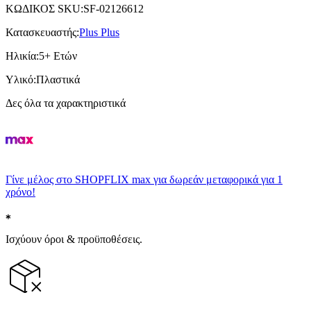
ΚΩΔΙΚΟΣ SKU
:
SF-02126612
Κατασκευαστής
:
Plus Plus
Ηλικία
:
5+ Ετών
Υλικό
:
Πλαστικά
Δες όλα τα χαρακτηριστικά
Γίνε μέλος στο SHOPFLIX max για δωρεάν μεταφορικά για 1
χρόνο!
Ισχύουν όροι & προϋποθέσεις.