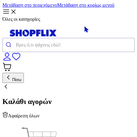
Μετάβαση στο περιεχόμενο
Μετάβαση στο κυρίως μενού
Όλες οι κατηγορίες
Πίσω
Καλάθι αγορών
Αφαίρεση όλων