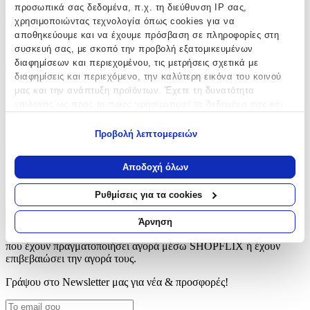
προσωπικά σας δεδομένα, π.χ. τη διεύθυνση IP σας,
χρησιμοποιώντας τεχνολογία όπως cookies για να
Υλικό
:
αποθηκεύουμε και να έχουμε πρόσβαση σε πληροφορίες στη
Πλαστικά
συσκευή σας, με σκοπό την προβολή εξατομικευμένων
διαφημίσεων και περιεχομένου, τις μετρήσεις σχετικά με
Τεμάχια
:
διαφημίσεις και περιεχόμενο, την καλύτερη εικόνα του κοινού
μας και την ανάπτυξη προϊόντων. Έχετε τη δυνατότητα
220
επιλογής ως προς το ποιος χρησιμοποιεί τα δεδομένα σας και
τμχ
για ποιους σκοπούς.
Προβολή λεπτομερειών
Αξιολογήσεις
Εάν μας επιτρέπετε, θα θέλαμε επίσης:
Να συλλέξουμε πληροφορίες σχετικά με τη γεωγραφική
Αποδοχή όλων
Προς το παρόν δεν υπάρχουν άλλες αξιολογήσεις. Όταν
σας τοποθεσία, οι οποίες μπορεί να είναι ακριβείς σε
προστεθούν, θα εμφανιστούν εδώ.
απόσταση μερικών μέτρων
Ρυθμίσεις για τα cookies
Να αναγνωρίσουμε τη συσκευή σας σαρώνοντας ενεργά
για συγκεκριμένα χαρακτηριστικά (δακτυλικό αποτύπωμα)
Πώς υπολογίζεται η βαθμολογία
Άρνηση
Η τελική βαθμολογία βασίζεται αποκλειστικά σε κριτικές χρηστών
Μάθετε περισσότερα σχετικά με τον τρόπο επεξεργασίας των
που έχουν πραγματοποιήσει αγορά μέσω SHOPFLIX ή έχουν
προσωπικών σας δεδομένων και καθορίστε τις προτιμήσεις σας
επιβεβαιώσει την αγορά τους.
στην
ενότητα “Λεπτομέρειες”
. Μπορείτε να αλλάξετε ή να
ανακαλέσετε τη συγκατάθεσή σας ανά πάσα στιγμή από τη
Γράψου στο Νewsletter μας για νέα & προσφορές!
Δήλωση Cookies.