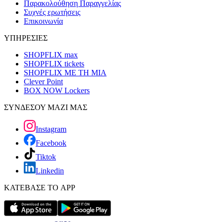
Παρακολούθηση Παραγγελίας
Συχνές ερωτήσεις
Επικοινωνία
ΥΠΗΡΕΣΙΕΣ
SHOPFLIX max
SHOPFLIX tickets
SHOPFLIX ΜΕ ΤΗ ΜΙΑ
Clever Point
BOX NOW Lockers
ΣΥΝΔΕΣΟΥ ΜΑΖΙ ΜΑΣ
Instagram
Facebook
Tiktok
Linkedin
ΚΑΤΕΒΑΣΕ ΤΟ APP