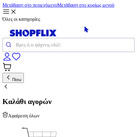
Μετάβαση στο περιεχόμενο
Μετάβαση στο κυρίως μενού
Όλες οι κατηγορίες
Πίσω
Καλάθι αγορών
Αφαίρεση όλων