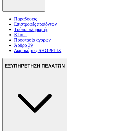
Παραδόσεις
Επιστροφές προϊόντων
Τρόποι πληρωμής
Klarna
Προστασία αγορών
Άρθρο 39
Δωροκάρτες SHOPFLIX
ΕΞΥΠΗΡΕΤΗΣΗ ΠΕΛΑΤΩΝ