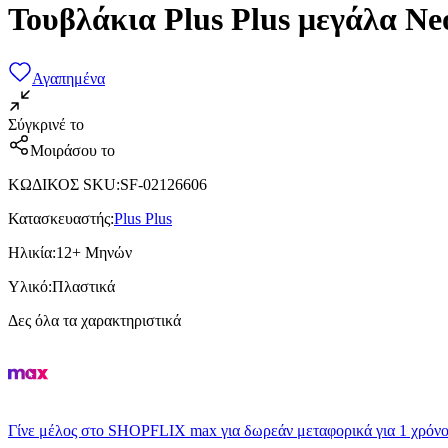
Τουβλάκια Plus Plus μεγάλα Ne
Αγαπημένα
Σύγκρινέ το
Μοιράσου το
ΚΩΔΙΚΟΣ SKU
:
SF-02126606
Κατασκευαστής
:
Plus Plus
Ηλικία
:
12+ Μηνών
Υλικό
:
Πλαστικά
Δες όλα τα χαρακτηριστικά
Γίνε μέλος στο SHOPFLIX max για δωρεάν μεταφορικά για 1 χρόνο