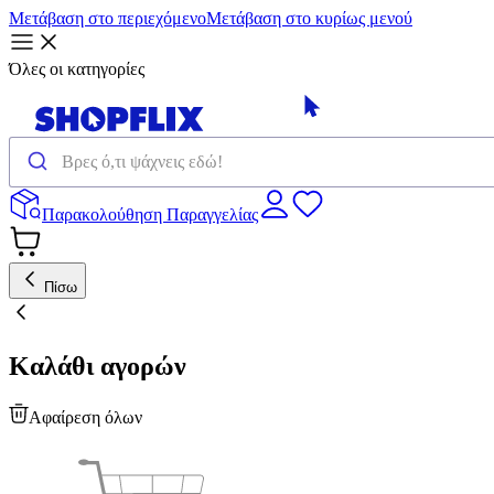
Μετάβαση στο περιεχόμενο
Μετάβαση στο κυρίως μενού
Όλες οι κατηγορίες
Παρακολούθηση Παραγγελίας
Πίσω
Καλάθι αγορών
Αφαίρεση όλων