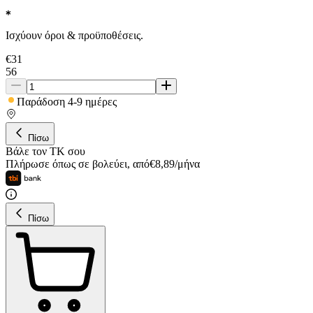
Ισχύουν όροι & προϋποθέσεις.
€
31
56
Παράδοση 4-9 ημέρες
Πίσω
Βάλε τον ΤΚ σου
Πλήρωσε όπως σε βολεύει
,
από
€
8,89
/
μήνα
Πίσω