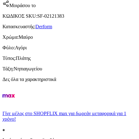
Μοιράσου το
ΚΩΔΙΚΟΣ SKU
:
SF-02121383
Κατασκευαστής
:
Derform
Χρώμα
:
Μαύρο
Φύλο
:
Αγόρι
Τύπος
:
Πλάτης
Τάξη
:
Νηπιαγωγείου
Δες όλα τα χαρακτηριστικά
Γίνε μέλος στο SHOPFLIX max για δωρεάν μεταφορικά για 1
χρόνο!