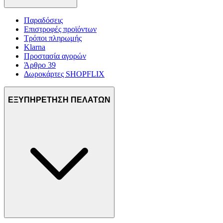
Παραδόσεις
Επιστροφές προϊόντων
Τρόποι πληρωμής
Klarna
Προστασία αγορών
Άρθρο 39
Δωροκάρτες SHOPFLIX
ΕΞΥΠΗΡΕΤΗΣΗ ΠΕΛΑΤΩΝ