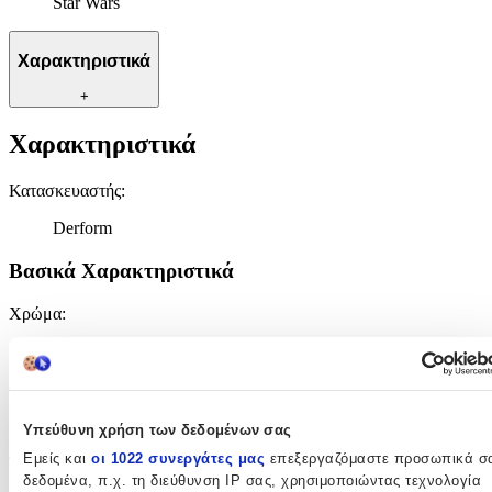
Star Wars
Χαρακτηριστικά
+
Χαρακτηριστικά
Κατασκευαστής
:
Derform
Βασικά Χαρακτηριστικά
Χρώμα
:
Μαύρο
Φύλο
:
Αγόρι
Υπεύθυνη χρήση των δεδομένων σας
Εμείς και
οι 1022 συνεργάτες μας
επεξεργαζόμαστε προσωπικά σ
Τύπος
:
δεδομένα, π.χ. τη διεύθυνση IP σας, χρησιμοποιώντας τεχνολογία