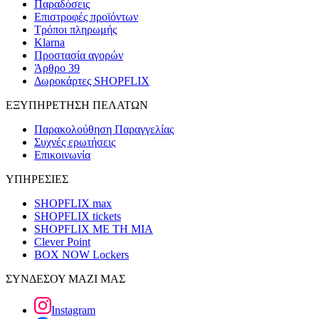
Παραδόσεις
Επιστροφές προϊόντων
Τρόποι πληρωμής
Klarna
Προστασία αγορών
Άρθρο 39
Δωροκάρτες SHOPFLIX
ΕΞΥΠΗΡΕΤΗΣΗ ΠΕΛΑΤΩΝ
Παρακολούθηση Παραγγελίας
Συχνές ερωτήσεις
Επικοινωνία
ΥΠΗΡΕΣΙΕΣ
SHOPFLIX max
SHOPFLIX tickets
SHOPFLIX ΜΕ ΤΗ ΜΙΑ
Clever Point
BOX NOW Lockers
ΣΥΝΔΕΣΟΥ ΜΑΖΙ ΜΑΣ
Instagram