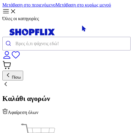
Μετάβαση στο περιεχόμενο
Μετάβαση στο κυρίως μενού
Όλες οι κατηγορίες
Πίσω
Καλάθι αγορών
Αφαίρεση όλων