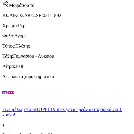
Μοιράσου το
ΚΩΔΙΚΟΣ SKU
:
SF-02111892
Χρώμα
:
Γκρι
Φύλο
:
Αγόρι
Τύπος
:
Πλάτης
Τάξη
:
Γυμνασίου - Λυκείου
Λίτρα
:
30 lt
Δες όλα τα χαρακτηριστικά
Γίνε μέλος στο SHOPFLIX max για δωρεάν μεταφορικά για 1
χρόνο!