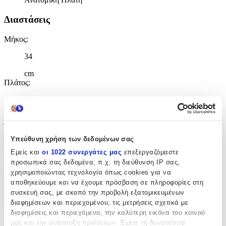
Διαστάσεις
Μήκος
:
34
cm
Πλάτος
:
31
cm
Ύψος
:
Υπεύθυνη χρήση των δεδομένων σας
45
Εμείς και
οι 1022 συνεργάτες μας
επεξεργαζόμαστε
cm
προσωπικά σας δεδομένα, π.χ. τη διεύθυνση IP σας,
χρησιμοποιώντας τεχνολογία όπως cookies για να
αποθηκεύουμε και να έχουμε πρόσβαση σε πληροφορίες στη
Χαρακτηριστικά
συσκευή σας, με σκοπό την προβολή εξατομικευμένων
διαφημίσεων και περιεχομένου, τις μετρήσεις σχετικά με
+
διαφημίσεις και περιεχόμενο, την καλύτερη εικόνα του κοινού
Χαρακτηριστικά
μας και την ανάπτυξη προϊόντων. Έχετε τη δυνατότητα