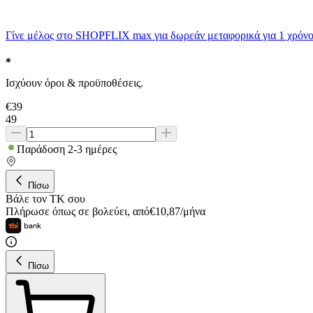
Γίνε μέλος στο SHOPFLIX max για δωρεάν μεταφορικά για 1 χρόνο
Ισχύουν όροι & προϋποθέσεις.
€
39
49
Παράδοση 2-3 ημέρες
Πίσω
Βάλε τον ΤΚ σου
Πλήρωσε όπως σε βολεύει
,
από
€
10,87
/
μήνα
Πίσω