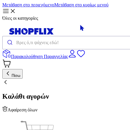
Μετάβαση στο περιεχόμενο
Μετάβαση στο κυρίως μενού
Όλες οι κατηγορίες
Παρακολούθηση Παραγγελίας
Πίσω
Καλάθι αγορών
Αφαίρεση όλων