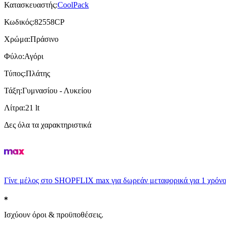
Κατασκευαστής
:
CoolPack
Κωδικός
:
82558CP
Χρώμα
:
Πράσινο
Φύλο
:
Αγόρι
Τύπος
:
Πλάτης
Τάξη
:
Γυμνασίου - Λυκείου
Λίτρα
:
21 lt
Δες όλα τα χαρακτηριστικά
Γίνε μέλος στο SHOPFLIX max για δωρεάν μεταφορικά για 1 χρόνο
Ισχύουν όροι & προϋποθέσεις.