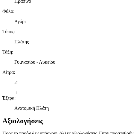
Πράσινο
Φύλο
:
Αγόρι
Τύπος
:
Πλάτης
Τάξη
:
Γυμνασίου - Λυκείου
Λίτρα
:
21
lt
Έξτρα
:
Ανατομική Πλάτη
Αξιολογήσεις
Προς το παρόν δεν υπάρχουν άλλες αξιολογήσεις. Όταν προστεθούν