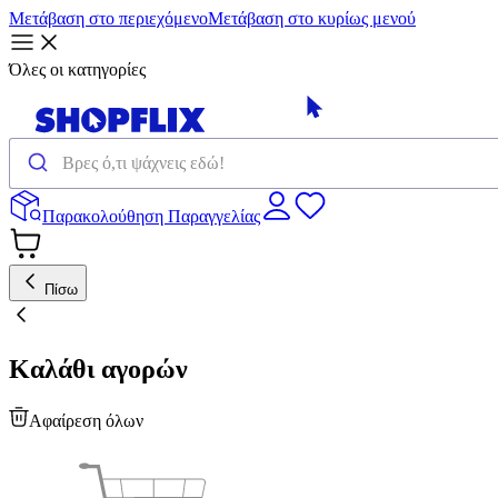
Μετάβαση στο περιεχόμενο
Μετάβαση στο κυρίως μενού
Όλες οι κατηγορίες
Παρακολούθηση Παραγγελίας
Πίσω
Καλάθι αγορών
Αφαίρεση όλων