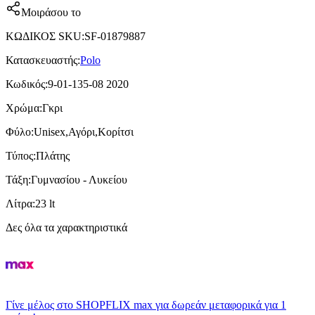
Μοιράσου το
ΚΩΔΙΚΟΣ SKU
:
SF-01879887
Κατασκευαστής
:
Polo
Κωδικός
:
9-01-135-08 2020
Χρώμα
:
Γκρι
Φύλο
:
Unisex,Αγόρι,Κορίτσι
Τύπος
:
Πλάτης
Τάξη
:
Γυμνασίου - Λυκείου
Λίτρα
:
23 lt
Δες όλα τα χαρακτηριστικά
Γίνε μέλος στο SHOPFLIX max για δωρεάν μεταφορικά για 1