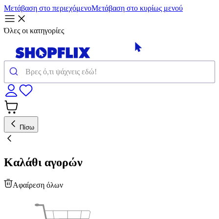
Μετάβαση στο περιεχόμενο
Μετάβαση στο κυρίως μενού
Όλες οι κατηγορίες
Πίσω
Καλάθι αγορών
Αφαίρεση όλων