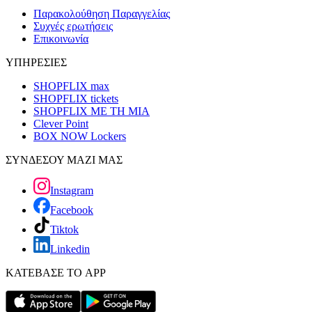
Παρακολούθηση Παραγγελίας
Συχνές ερωτήσεις
Επικοινωνία
ΥΠΗΡΕΣΙΕΣ
SHOPFLIX max
SHOPFLIX tickets
SHOPFLIX ΜΕ ΤΗ ΜΙΑ
Clever Point
BOX NOW Lockers
ΣΥΝΔΕΣΟΥ ΜΑΖΙ ΜΑΣ
Instagram
Facebook
Tiktok
Linkedin
ΚΑΤΕΒΑΣΕ ΤΟ APP