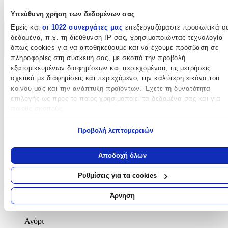
cm
Υπεύθυνη χρήση των δεδομένων σας
Εμείς και
οι 1022 συνεργάτες μας
επεξεργαζόμαστε προσωπικά σ
Χαρακτηριστικά
δεδομένα, π.χ. τη διεύθυνση IP σας, χρησιμοποιώντας τεχνολογία
όπως cookies για να αποθηκεύουμε και να έχουμε πρόσβαση σε
+
πληροφορίες στη συσκευή σας, με σκοπό την προβολή
εξατομικευμένων διαφημίσεων και περιεχομένου, τις μετρήσεις
Χαρακτηριστικά
σχετικά με διαφημίσεις και περιεχόμενο, την καλύτερη εικόνα του
κοινού μας και την ανάπτυξη προϊόντων. Έχετε τη δυνατότητα
Κατασκευαστής
:
επιλογής ως προς το ποιος χρησιμοποιεί τα δεδομένα σας και για
ποιους σκοπούς.
Polo
Εάν μας επιτρέπετε, θα θέλαμε επίσης:
Προβολή λεπτομερειών
Βασικά Χαρακτηριστικά
Να συλλέξουμε πληροφορίες σχετικά με τη γεωγραφική σας
τοποθεσία, οι οποίες μπορεί να είναι ακριβείς σε απόσταση
Χρώμα
:
Αποδοχή όλων
μερικών μέτρων
Γκρι
Να αναγνωρίσουμε τη συσκευή σας σαρώνοντας ενεργά για
Ρυθμίσεις για τα cookies
συγκεκριμένα χαρακτηριστικά (δακτυλικό αποτύπωμα)
Φύλο
:
Μάθετε περισσότερα σχετικά με τον τρόπο επεξεργασίας των
Άρνηση
Unisex
προσωπικών σας δεδομένων και καθορίστε τις προτιμήσεις σας στη
ενότητα “Λεπτομέρειες”
. Μπορείτε να αλλάξετε ή να ανακαλέσετ
Αγόρι
τη συγκατάθεσή σας ανά πάσα στιγμή από τη Δήλωση Cookies.