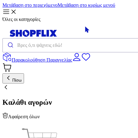
Μετάβαση στο περιεχόμενο
Μετάβαση στο κυρίως μενού
Όλες οι κατηγορίες
Παρακολούθηση Παραγγελίας
Πίσω
Καλάθι αγορών
Αφαίρεση όλων