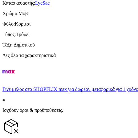
Κατασκευαστής
:
LycSac
Χρώμα
:
Μοβ
Φύλο
:
Κορίτσι
Τύπος
:
Τρόλεϊ
Τάξη
:
Δημοτικού
Δες όλα τα χαρακτηριστικά
Γίνε μέλος στο SHOPFLIX max για δωρεάν μεταφορικά για 1 χρόνο
Ισχύουν όροι & προϋποθέσεις.