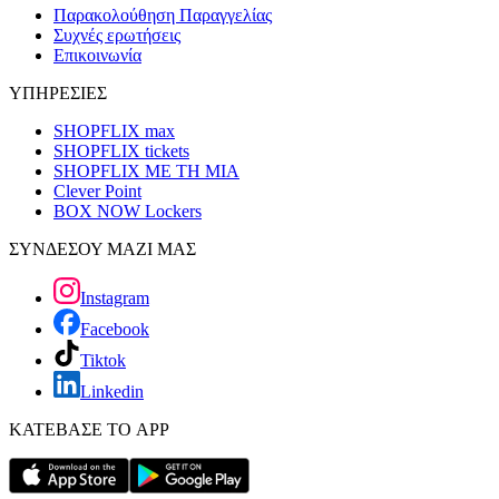
Παρακολούθηση Παραγγελίας
Συχνές ερωτήσεις
Επικοινωνία
ΥΠΗΡΕΣΙΕΣ
SHOPFLIX max
SHOPFLIX tickets
SHOPFLIX ΜΕ ΤΗ ΜΙΑ
Clever Point
BOX NOW Lockers
ΣΥΝΔΕΣΟΥ ΜΑΖΙ ΜΑΣ
Instagram
Facebook
Tiktok
Linkedin
ΚΑΤΕΒΑΣΕ ΤΟ APP