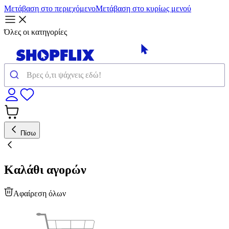
Μετάβαση στο περιεχόμενο
Μετάβαση στο κυρίως μενού
Όλες οι κατηγορίες
Πίσω
Καλάθι αγορών
Αφαίρεση όλων