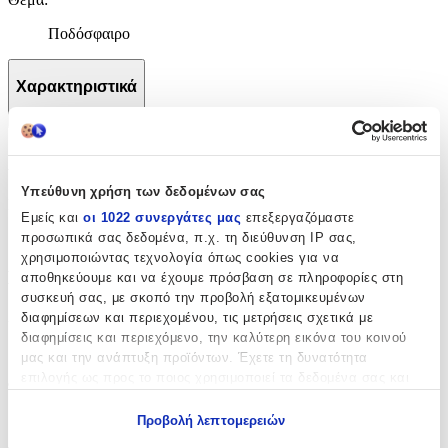
Ποδόσφαιρο
Χαρακτηριστικά
+
Χαρακτηριστικά
Υπεύθυνη χρήση των δεδομένων σας
Κατασκευαστής
:
Εμείς και
οι 1022 συνεργάτες μας
επεξεργαζόμαστε
προσωπικά σας δεδομένα, π.χ. τη διεύθυνση IP σας,
Paso
χρησιμοποιώντας τεχνολογία όπως cookies για να
Βασικά Χαρακτηριστικά
αποθηκεύουμε και να έχουμε πρόσβαση σε πληροφορίες στη
συσκευή σας, με σκοπό την προβολή εξατομικευμένων
Χρώμα
:
διαφημίσεων και περιεχομένου, τις μετρήσεις σχετικά με
διαφημίσεις και περιεχόμενο, την καλύτερη εικόνα του κοινού
Μπλε
μας και την ανάπτυξη προϊόντων. Έχετε τη δυνατότητα
επιλογής ως προς το ποιος χρησιμοποιεί τα δεδομένα σας και
Φύλο
:
για ποιους σκοπούς.
Αγόρι
Προβολή λεπτομερειών
Εάν μας επιτρέπετε, θα θέλαμε επίσης: