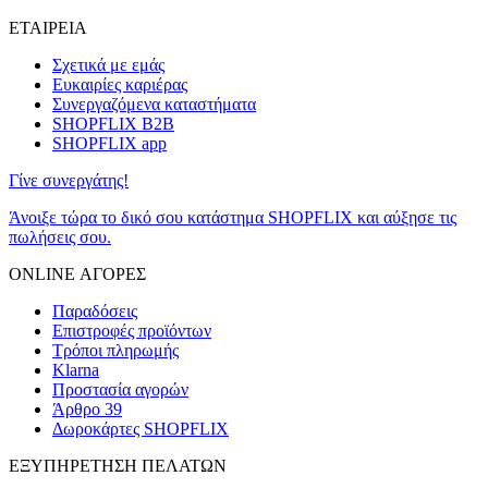
ΕΤΑΙΡΕΙΑ
Σχετικά με εμάς
Ευκαιρίες καριέρας
Συνεργαζόμενα καταστήματα
SHOPFLIX B2B
SHOPFLIX app
Γίνε συνεργάτης!
Άνοιξε τώρα το δικό σου κατάστημα SHOPFLIX και αύξησε τις
πωλήσεις σου.
ONLINE ΑΓΟΡΕΣ
Παραδόσεις
Επιστροφές προϊόντων
Τρόποι πληρωμής
Klarna
Προστασία αγορών
Άρθρο 39
Δωροκάρτες SHOPFLIX
ΕΞΥΠΗΡΕΤΗΣΗ ΠΕΛΑΤΩΝ