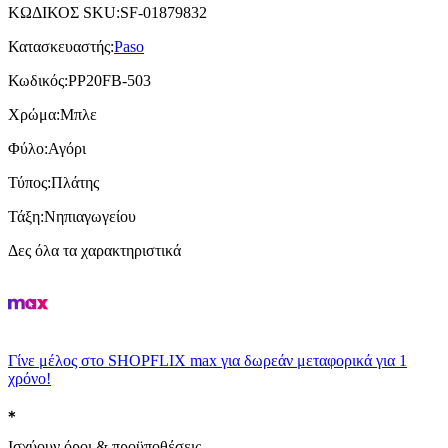
ΚΩΔΙΚΟΣ SKU
:
SF-01879832
Κατασκευαστής
:
Paso
Κωδικός
:
PP20FB-503
Χρώμα
:
Μπλε
Φύλο
:
Αγόρι
Τύπος
:
Πλάτης
Τάξη
:
Νηπιαγωγείου
Δες όλα τα χαρακτηριστικά
Γίνε μέλος στο SHOPFLIX max για δωρεάν μεταφορικά για 1
χρόνο!
Ισχύουν όροι & προϋποθέσεις.