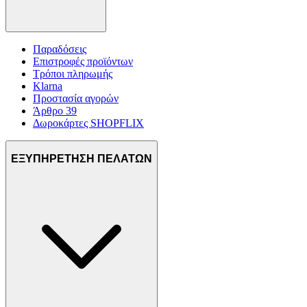
Παραδόσεις
Επιστροφές προϊόντων
Τρόποι πληρωμής
Klarna
Προστασία αγορών
Άρθρο 39
Δωροκάρτες SHOPFLIX
ΕΞΥΠΗΡΕΤΗΣΗ ΠΕΛΑΤΩΝ