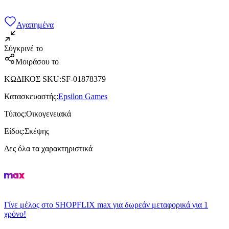
Αγαπημένα
Σύγκρινέ το
Μοιράσου το
ΚΩΔΙΚΟΣ SKU
:
SF-01878379
Κατασκευαστής
:
Epsilon Games
Τύπος
:
Οικογενειακά
Είδος
:
Σκέψης
Δες όλα τα χαρακτηριστικά
Γίνε μέλος στο SHOPFLIX max για δωρεάν μεταφορικά για 1
χρόνο!