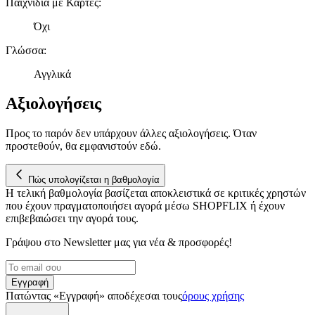
Παιχνίδια με Κάρτες
:
παρέχουμε λειτουργίες μέσων κοινωνικής δικτύωσης και να
Όχι
αναλύουμε την κυκλοφορία μας. Εμείς και οι 1022 συνεργάτες
μας επεξεργαζόμαστε προσωπικά σας δεδομένα, π.χ. τη
Γλώσσα
:
διεύθυνση IP σας, χρησιμοποιώντας τεχνολογία όπως cookies
για να αποθηκεύουμε και να έχουμε πρόσβαση σε πληροφορίες
Αγγλικά
στη συσκευή σας, με σκοπό την προβολή εξατομικευμένων
διαφημίσεων και περιεχομένου, τις μετρήσεις σχετικά με
Αξιολογήσεις
διαφημίσεις και περιεχόμενο, την καλύτερη εικόνα του κοινού
μας και την ανάπτυξη προϊόντων. Επίσης, κοινοποιούμε
Προς το παρόν δεν υπάρχουν άλλες αξιολογήσεις. Όταν
πληροφορίες σχετικά με την από μέρους σας χρήση της
προστεθούν, θα εμφανιστούν εδώ.
τοποθεσίας μας στους συνεργάτες μέσων κοινωνικής
δικτύωσης, διαφημίσεων και ανάλυσης.
Πώς υπολογίζεται η βαθμολογία
Η τελική βαθμολογία βασίζεται αποκλειστικά σε κριτικές χρηστών
που έχουν πραγματοποιήσει αγορά μέσω SHOPFLIX ή έχουν
επιβεβαιώσει την αγορά τους.
Γράψου στο Νewsletter μας για νέα & προσφορές!
Εγγραφή
Πατώντας «Εγγραφή» αποδέχεσαι τους
όρους χρήσης