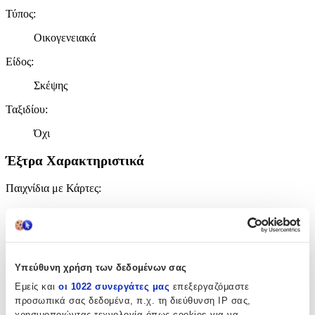
Τύπος
:
Οικογενειακά
Είδος
:
Σκέψης
Ταξιδίου
:
Όχι
Έξτρα Χαρακτηριστικά
Παιχνίδια με Κάρτες
:
Όχι
Γλώσσα
:
Αγγλικά
Υπεύθυνη χρήση των δεδομένων σας
Εμείς και
οι 1022 συνεργάτες μας
επεξεργαζόμαστε
Χαρακτηριστικά
προσωπικά σας δεδομένα, π.χ. τη διεύθυνση IP σας,
χρησιμοποιώντας τεχνολογία όπως cookies για να