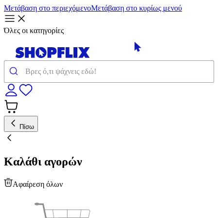
Μετάβαση στο περιεχόμενο
Μετάβαση στο κυρίως μενού
Όλες οι κατηγορίες
Πίσω
Καλάθι αγορών
Αφαίρεση όλων