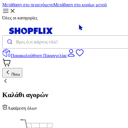
Μετάβαση στο περιεχόμενο
Μετάβαση στο κυρίως μενού
Όλες οι κατηγορίες
Παρακολούθηση Παραγγελίας
Πίσω
Καλάθι αγορών
Αφαίρεση όλων