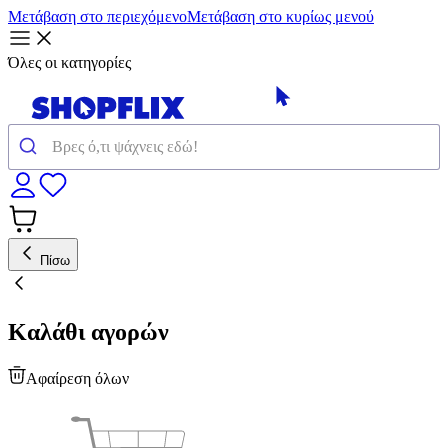
Μετάβαση στο περιεχόμενο
Μετάβαση στο κυρίως μενού
Όλες οι κατηγορίες
Πίσω
Καλάθι αγορών
Αφαίρεση όλων