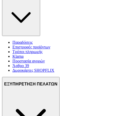
Παραδόσεις
Επιστροφές προϊόντων
Τρόποι πληρωμής
Klarna
Προστασία αγορών
Άρθρο 39
Δωροκάρτες SHOPFLIX
ΕΞΥΠΗΡΕΤΗΣΗ ΠΕΛΑΤΩΝ