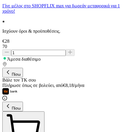
Γίνε μέλος στο SHOPFLIX max για δωρεάν μεταφορικά για 1
χρόνο!
Ισχύουν όροι & προϋποθέσεις.
€
28
70
Άμεσα διαθέσιμο
Πίσω
Βάλε τον ΤΚ σου
Πλήρωσε όπως σε βολεύει
,
από
€
8,18
/
μήνα
Πίσω