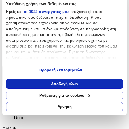
Υπεύθυνη χρήση των δεδομένων σας
Ναι
Εμείς και
οι 1022 συνεργάτες μας
επεξεργαζόμαστε
προσωπικά σας δεδομένα, π.χ. τη διεύθυνση IP σας,
Υλικό
:
χρησιμοποιώντας τεχνολογία όπως cookies για να
αποθηκεύουμε και να έχουμε πρόσβαση σε πληροφορίες στη
Πλαστικά
συσκευή σας, με σκοπό την προβολή εξατομικευμένων
Τεμάχια
:
διαφημίσεων και περιεχομένου, τις μετρήσεις σχετικά με
διαφημίσεις και περιεχόμενο, την καλύτερη εικόνα του κοινού
70
μας και την ανάπτυξη προϊόντων. Έχετε τη δυνατότητα
επιλογής ως προς το ποιος χρησιμοποιεί τα δεδομένα σας και
τμχ
για ποιους σκοπούς.
Προβολή λεπτομερειών
Χαρακτηριστικά
Εάν μας επιτρέπετε, θα θέλαμε επίσης:
Να συλλέξουμε πληροφορίες σχετικά με τη γεωγραφική
+
Αποδοχή όλων
σας τοποθεσία, οι οποίες μπορεί να είναι ακριβείς σε
απόσταση μερικών μέτρων
Χαρακτηριστικά
Ρυθμίσεις για τα cookies
Να αναγνωρίσουμε τη συσκευή σας σαρώνοντας ενεργά
για συγκεκριμένα χαρακτηριστικά (δακτυλικό αποτύπωμα)
Άρνηση
Κατασκευαστής
:
Μάθετε περισσότερα σχετικά με τον τρόπο επεξεργασίας των
προσωπικών σας δεδομένων και καθορίστε τις προτιμήσεις σας
Dolu
στην
ενότητα “Λεπτομέρειες”
. Μπορείτε να αλλάξετε ή να
Ηλικία
:
ανακαλέσετε τη συγκατάθεσή σας ανά πάσα στιγμή από τη