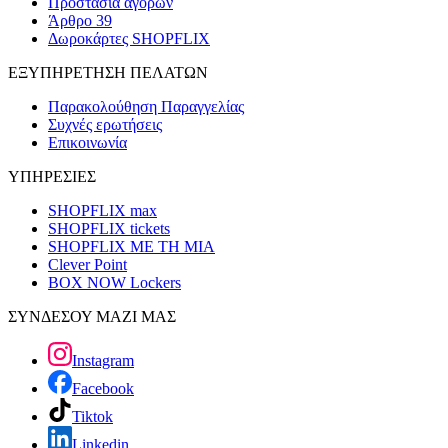
Προστασία αγορών
Άρθρο 39
Δωροκάρτες SHOPFLIX
ΕΞΥΠΗΡΕΤΗΣΗ ΠΕΛΑΤΩΝ
Παρακολούθηση Παραγγελίας
Συχνές ερωτήσεις
Επικοινωνία
ΥΠΗΡΕΣΙΕΣ
SHOPFLIX max
SHOPFLIX tickets
SHOPFLIX ΜΕ ΤΗ ΜΙΑ
Clever Point
BOX NOW Lockers
ΣΥΝΔΕΣΟΥ ΜΑΖΙ ΜΑΣ
Instagram
Facebook
Tiktok
Linkedin