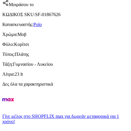
Μοιράσου το
ΚΩΔΙΚΟΣ SKU
:
SF-01867626
Κατασκευαστής
:
Polo
Χρώμα
:
Μοβ
Φύλο
:
Κορίτσι
Τύπος
:
Πλάτης
Τάξη
:
Γυμνασίου - Λυκείου
Λίτρα
:
23 lt
Δες όλα τα χαρακτηριστικά
Γίνε μέλος στο SHOPFLIX max για δωρεάν μεταφορικά για 1
χρόνο!