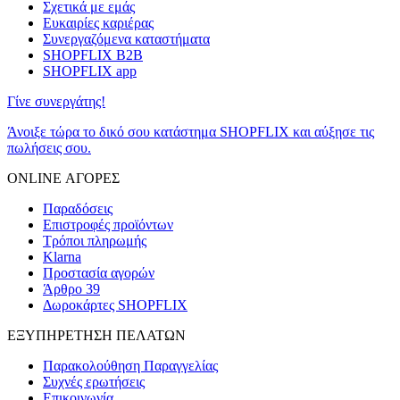
Σχετικά με εμάς
Ευκαιρίες καριέρας
Συνεργαζόμενα καταστήματα
SHOPFLIX B2B
SHOPFLIX app
Γίνε συνεργάτης!
Άνοιξε τώρα το δικό σου κατάστημα SHOPFLIX και αύξησε τις
πωλήσεις σου.
ONLINE ΑΓΟΡΕΣ
Παραδόσεις
Επιστροφές προϊόντων
Τρόποι πληρωμής
Klarna
Προστασία αγορών
Άρθρο 39
Δωροκάρτες SHOPFLIX
ΕΞΥΠΗΡΕΤΗΣΗ ΠΕΛΑΤΩΝ
Παρακολούθηση Παραγγελίας
Συχνές ερωτήσεις
Επικοινωνία