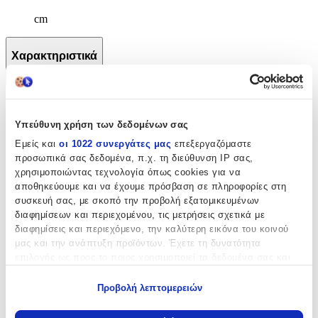
cm
Χαρακτηριστικά
+
Χαρακτηριστικά
Υπεύθυνη χρήση των δεδομένων σας
Κατασκευαστής
:
Εμείς και
οι 1022 συνεργάτες μας
επεξεργαζόμαστε
προσωπικά σας δεδομένα, π.χ. τη διεύθυνση IP σας,
Polo
χρησιμοποιώντας τεχνολογία όπως cookies για να
αποθηκεύουμε και να έχουμε πρόσβαση σε πληροφορίες στη
Βασικά Χαρακτηριστικά
συσκευή σας, με σκοπό την προβολή εξατομικευμένων
διαφημίσεων και περιεχομένου, τις μετρήσεις σχετικά με
Χρώμα
:
διαφημίσεις και περιεχόμενο, την καλύτερη εικόνα του κοινού
Μοβ
μας και την ανάπτυξη προϊόντων. Έχετε τη δυνατότητα
επιλογής ως προς το ποιος χρησιμοποιεί τα δεδομένα σας και
Φύλο
:
για ποιους σκοπούς.
Προβολή λεπτομερειών
Κορίτσι
Εάν μας επιτρέπετε, θα θέλαμε επίσης:
Τύπος
:
Να συλλέξουμε πληροφορίες σχετικά με τη γεωγραφική