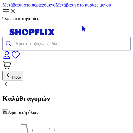
Μετάβαση στο περιεχόμενο
Μετάβαση στο κυρίως μενού
Όλες οι κατηγορίες
Πίσω
Καλάθι αγορών
Αφαίρεση όλων