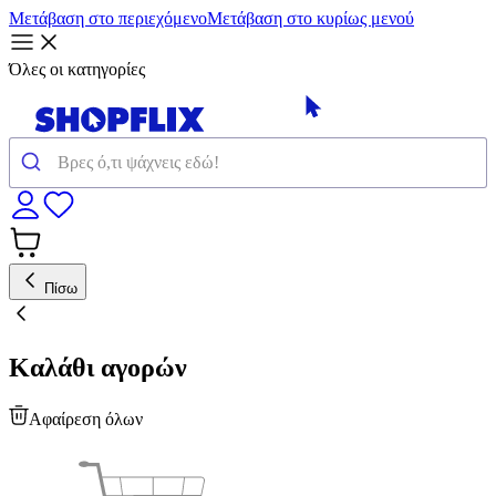
Μετάβαση στο περιεχόμενο
Μετάβαση στο κυρίως μενού
Όλες οι κατηγορίες
Πίσω
Καλάθι αγορών
Αφαίρεση όλων