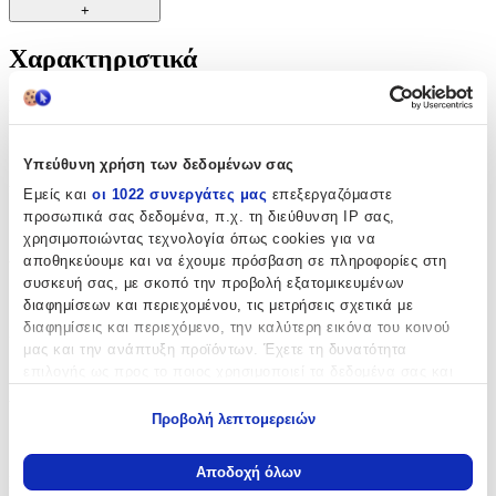
+
Χαρακτηριστικά
Κατασκευαστής
:
Snainter
Υπεύθυνη χρήση των δεδομένων σας
Χρώμα
:
Εμείς και
οι 1022 συνεργάτες μας
επεξεργαζόμαστε
προσωπικά σας δεδομένα, π.χ. τη διεύθυνση IP σας,
Κίτρινο
χρησιμοποιώντας τεχνολογία όπως cookies για να
Αυτοκινητάκια
:
αποθηκεύουμε και να έχουμε πρόσβαση σε πληροφορίες στη
συσκευή σας, με σκοπό την προβολή εξατομικευμένων
Όχι
διαφημίσεων και περιεχομένου, τις μετρήσεις σχετικά με
διαφημίσεις και περιεχόμενο, την καλύτερη εικόνα του κοινού
Ζωάκια
:
μας και την ανάπτυξη προϊόντων. Έχετε τη δυνατότητα
Όχι
επιλογής ως προς το ποιος χρησιμοποιεί τα δεδομένα σας και
για ποιους σκοπούς.
Υλικό
:
Προβολή λεπτομερειών
Εάν μας επιτρέπετε, θα θέλαμε επίσης:
Πλαστικό
Να συλλέξουμε πληροφορίες σχετικά με τη γεωγραφική
Αποδοχή όλων
Ιμάντες Στήριξης
:
σας τοποθεσία, οι οποίες μπορεί να είναι ακριβείς σε