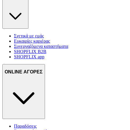
δικτύωσης, διαφημίσεων και ανάλυσης.
Σχετικά με εμάς
Ευκαιρίες καριέρας
Συνεργαζόμενα καταστήματα
SHOPFLIX B2B
SHOPFLIX app
ONLINE ΑΓΟΡΕΣ
Παραδόσεις