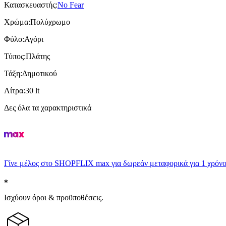
Κατασκευαστής
:
No Fear
Χρώμα
:
Πολύχρωμο
Φύλο
:
Αγόρι
Τύπος
:
Πλάτης
Τάξη
:
Δημοτικού
Λίτρα
:
30 lt
Δες όλα τα χαρακτηριστικά
Γίνε μέλος στο SHOPFLIX max για δωρεάν μεταφορικά για 1 χρόνο
Ισχύουν όροι & προϋποθέσεις.