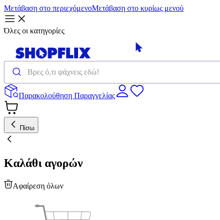
Μετάβαση στο περιεχόμενο
Μετάβαση στο κυρίως μενού
Όλες οι κατηγορίες
Παρακολούθηση Παραγγελίας
Πίσω
Καλάθι αγορών
Αφαίρεση όλων