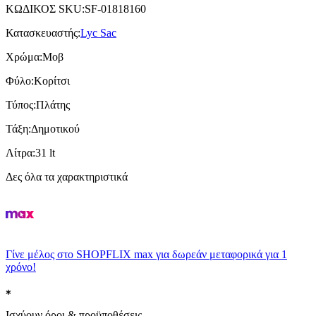
ΚΩΔΙΚΟΣ SKU
:
SF-01818160
Κατασκευαστής
:
Lyc Sac
Χρώμα
:
Μοβ
Φύλο
:
Κορίτσι
Τύπος
:
Πλάτης
Τάξη
:
Δημοτικού
Λίτρα
:
31 lt
Δες όλα τα χαρακτηριστικά
Γίνε μέλος στο SHOPFLIX max για δωρεάν μεταφορικά για 1
χρόνο!
Ισχύουν όροι & προϋποθέσεις.