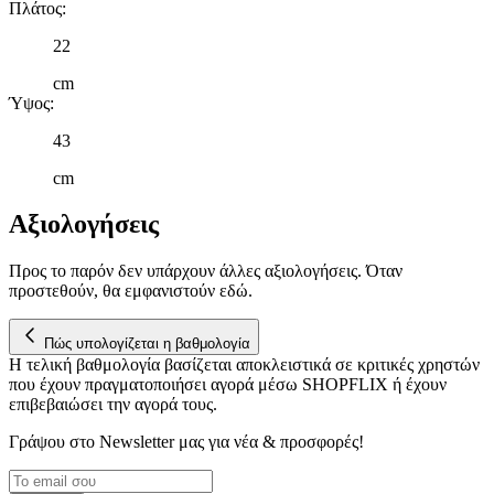
πληροφορίες σχετικά με την από μέρους σας χρήση της
Πλάτος
:
τοποθεσίας μας στους συνεργάτες μέσων κοινωνικής
22
δικτύωσης, διαφημίσεων και ανάλυσης.
cm
Ύψος
:
43
cm
Αξιολογήσεις
Προς το παρόν δεν υπάρχουν άλλες αξιολογήσεις. Όταν
προστεθούν, θα εμφανιστούν εδώ.
Πώς υπολογίζεται η βαθμολογία
Η τελική βαθμολογία βασίζεται αποκλειστικά σε κριτικές χρηστών
που έχουν πραγματοποιήσει αγορά μέσω SHOPFLIX ή έχουν
επιβεβαιώσει την αγορά τους.
Γράψου στο Νewsletter μας για νέα & προσφορές!