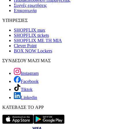
Παρακολούθηση Παραγγελίας
Συχνές ερωτήσεις
Επικοινωνία
ΥΠΗΡΕΣΙΕΣ
SHOPFLIX max
SHOPFLIX tickets
SHOPFLIX ΜΕ ΤΗ ΜΙΑ
Clever Point
BOX NOW Lockers
ΣΥΝΔΕΣΟΥ ΜΑΖΙ ΜΑΣ
Instagram
Facebook
Tiktok
Linkedin
ΚΑΤΕΒΑΣΕ ΤΟ APP