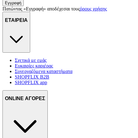
Εγγραφή
Πατώντας «Εγγραφή» αποδέχεσαι τους
όρους χρήσης
ΕΤΑΙΡΕΙΑ
Σχετικά με εμάς
Ευκαιρίες καριέρας
Συνεργαζόμενα καταστήματα
SHOPFLIX B2B
SHOPFLIX app
ONLINE ΑΓΟΡΕΣ