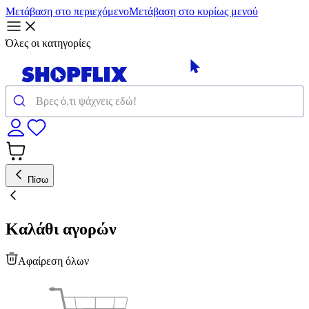
Μετάβαση στο περιεχόμενο
Μετάβαση στο κυρίως μενού
Όλες οι κατηγορίες
Πίσω
Καλάθι αγορών
Αφαίρεση όλων