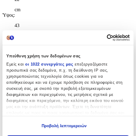
cm
Ύψος
:
43
cm
Χαρακτηριστικά
Υπεύθυνη χρήση των δεδομένων σας
+
Εμείς και
οι 1022 συνεργάτες μας
επεξεργαζόμαστε
προσωπικά σας δεδομένα, π.χ. τη διεύθυνση IP σας,
Χαρακτηριστικά
χρησιμοποιώντας τεχνολογία όπως cookies για να
αποθηκεύουμε και να έχουμε πρόσβαση σε πληροφορίες στη
Κατασκευαστής
:
συσκευή σας, με σκοπό την προβολή εξατομικευμένων
διαφημίσεων και περιεχομένου, τις μετρήσεις σχετικά με
Lyc Sac
διαφημίσεις και περιεχόμενο, την καλύτερη εικόνα του κοινού
μας και την ανάπτυξη προϊόντων. Έχετε τη δυνατότητα
Βασικά Χαρακτηριστικά
επιλογής ως προς το ποιος χρησιμοποιεί τα δεδομένα σας και
για ποιους σκοπούς.
Χρώμα
:
Προβολή λεπτομερειών
Εάν μας επιτρέπετε, θα θέλαμε επίσης:
Μοβ