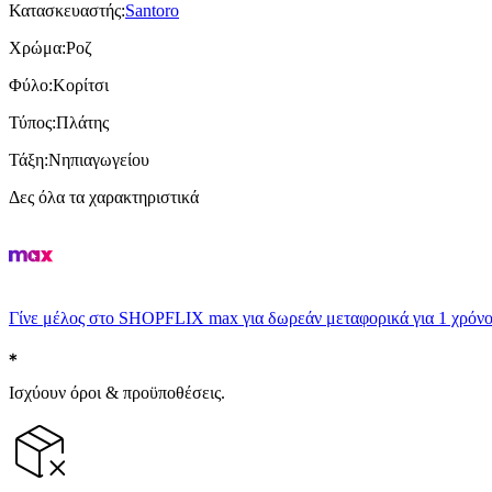
Κατασκευαστής
:
Santoro
Χρώμα
:
Ροζ
Φύλο
:
Κορίτσι
Τύπος
:
Πλάτης
Τάξη
:
Νηπιαγωγείου
Δες όλα τα χαρακτηριστικά
Γίνε μέλος στο SHOPFLIX max για δωρεάν μεταφορικά για 1 χρόνο
Ισχύουν όροι & προϋποθέσεις.