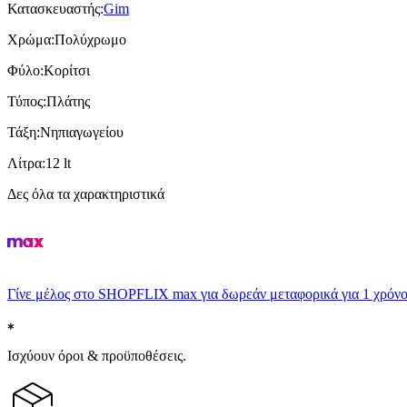
Κατασκευαστής
:
Gim
Χρώμα
:
Πολύχρωμο
Φύλο
:
Κορίτσι
Τύπος
:
Πλάτης
Τάξη
:
Νηπιαγωγείου
Λίτρα
:
12 lt
Δες όλα τα χαρακτηριστικά
Γίνε μέλος στο SHOPFLIX max για δωρεάν μεταφορικά για 1 χρόνο
Ισχύουν όροι & προϋποθέσεις.