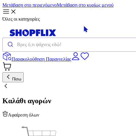
Μετάβαση στο περιεχόμενο
Μετάβαση στο κυρίως μενού
Όλες οι κατηγορίες
Παρακολούθηση Παραγγελίας
Πίσω
Καλάθι αγορών
Αφαίρεση όλων