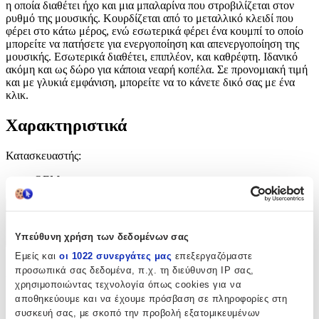
η οποία διαθέτει ήχο και μια μπαλαρίνα που στροβιλίζεται στον
ρυθμό της μουσικής. Κουρδίζεται από το μεταλλικό κλειδί που
φέρει στο κάτω μέρος, ενώ εσωτερικά φέρει ένα κουμπί το οποίο
μπορείτε να πατήσετε για ενεργοποίηση και απενεργοποίηση της
μουσικής. Εσωτερικά διαθέτει, επιπλέον, και καθρέφτη. Ιδανικό
ακόμη και ως δώρο για κάποια νεαρή κοπέλα. Σε προνομιακή τιμή
και με γλυκιά εμφάνιση, μπορείτε να το κάνετε δικό σας με ένα
κλικ.
Χαρακτηριστικά
Κατασκευαστής
:
OEM
Χαρακτηριστικά
Υπεύθυνη χρήση των δεδομένων σας
+
Εμείς και
οι 1022 συνεργάτες μας
επεξεργαζόμαστε
Χαρακτηριστικά
προσωπικά σας δεδομένα, π.χ. τη διεύθυνση IP σας,
χρησιμοποιώντας τεχνολογία όπως cookies για να
αποθηκεύουμε και να έχουμε πρόσβαση σε πληροφορίες στη
Κατασκευαστής
:
συσκευή σας, με σκοπό την προβολή εξατομικευμένων