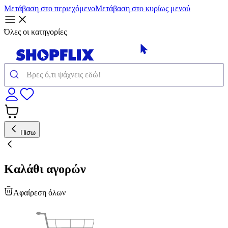
Μετάβαση στο περιεχόμενο
Μετάβαση στο κυρίως μενού
Όλες οι κατηγορίες
Πίσω
Καλάθι αγορών
Αφαίρεση όλων