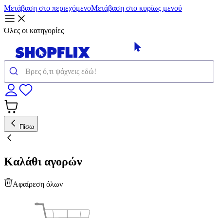
Μετάβαση στο περιεχόμενο
Μετάβαση στο κυρίως μενού
Όλες οι κατηγορίες
Πίσω
Καλάθι αγορών
Αφαίρεση όλων