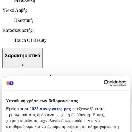
Μεταλλική
Υλικό Λαβής
:
Πλαστική
Κατασκευαστής
:
Touch Of Beauty
Χαρακτηριστικά
+
Χαρακτηριστικά
Υλικό Επιφάνειας
:
Μεταλλική
Υπεύθυνη χρήση των δεδομένων σας
Εμείς και
οι 1022 συνεργάτες μας
επεξεργαζόμαστε
Υλικό Λαβής
:
προσωπικά σας δεδομένα, π.χ. τη διεύθυνση IP σας,
Πλαστική
χρησιμοποιώντας τεχνολογία όπως cookies για να
αποθηκεύουμε και να έχουμε πρόσβαση σε πληροφορίες στη
Κατασκευαστής
: