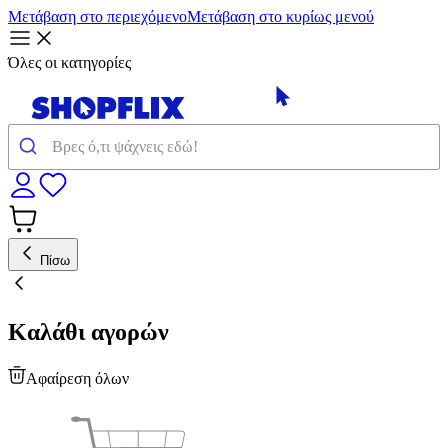
Μετάβαση στο περιεχόμενο
Μετάβαση στο κυρίως μενού
Όλες οι κατηγορίες
Πίσω
Καλάθι αγορών
Αφαίρεση όλων