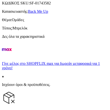
ΚΩΔΙΚΟΣ SKU
:
SF-01743582
Κατασκευαστής
:
Back Me Up
Θέμα
:
Ομάδες
Τύπος
:
Μπρελόκ
Δες όλα τα χαρακτηριστικά
Γίνε μέλος στο SHOPFLIX max για δωρεάν μεταφορικά για 1
χρόνο!
Ισχύουν όροι & προϋποθέσεις.