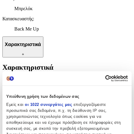
Μπρελόκ
Κατασκευαστής
:
Back Me Up
Χαρακτηριστικά
+
Χαρακτηριστικά
Θέμα
:
Ομάδες
Υπεύθυνη χρήση των δεδομένων σας
Τύπος
:
Εμείς και
οι 1022 συνεργάτες μας
επεξεργαζόμαστε
Μπρελόκ
προσωπικά σας δεδομένα, π.χ. τη διεύθυνση IP σας,
χρησιμοποιώντας τεχνολογία όπως cookies για να
Κατασκευαστής
:
αποθηκεύουμε και να έχουμε πρόσβαση σε πληροφορίες στη
συσκευή σας, με σκοπό την προβολή εξατομικευμένων
Back Me Up