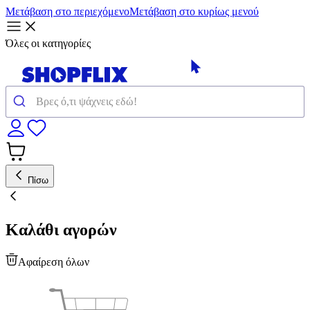
Μετάβαση στο περιεχόμενο
Μετάβαση στο κυρίως μενού
Όλες οι κατηγορίες
Πίσω
Καλάθι αγορών
Αφαίρεση όλων