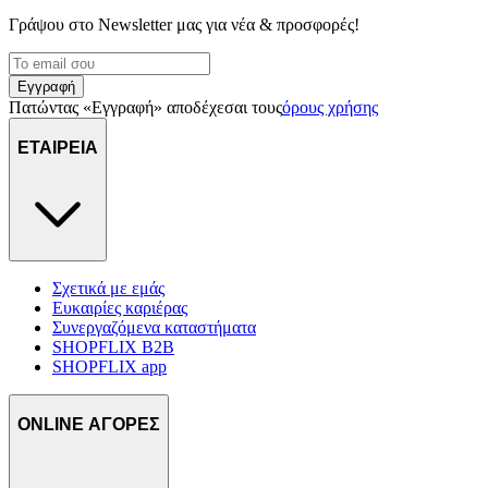
μας και την ανάπτυξη προϊόντων. Επίσης, κοινοποιούμε
Γράψου στο Νewsletter μας για νέα & προσφορές!
πληροφορίες σχετικά με την από μέρους σας χρήση της
τοποθεσίας μας στους συνεργάτες μέσων κοινωνικής
δικτύωσης, διαφημίσεων και ανάλυσης.
Εγγραφή
Πατώντας «Εγγραφή» αποδέχεσαι τους
όρους χρήσης
ΕΤΑΙΡΕΙΑ
Σχετικά με εμάς
Ευκαιρίες καριέρας
Συνεργαζόμενα καταστήματα
SHOPFLIX B2B
SHOPFLIX app
ONLINE ΑΓΟΡΕΣ