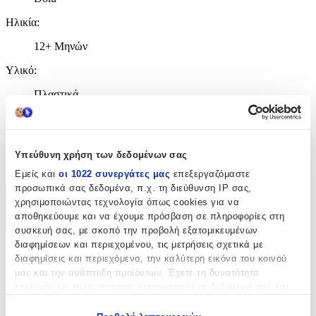
Ηλικία
:
12+ Μηνών
Υλικό
:
Πλαστικά
Τεμάχια
:
75
Υπεύθυνη χρήση των δεδομένων σας
τμχ
Εμείς και
οι 1022 συνεργάτες μας
επεξεργαζόμαστε
προσωπικά σας δεδομένα, π.χ. τη διεύθυνση IP σας,
χρησιμοποιώντας τεχνολογία όπως cookies για να
Χαρακτηριστικά
αποθηκεύουμε και να έχουμε πρόσβαση σε πληροφορίες στη
+
συσκευή σας, με σκοπό την προβολή εξατομικευμένων
διαφημίσεων και περιεχομένου, τις μετρήσεις σχετικά με
Χαρακτηριστικά
διαφημίσεις και περιεχόμενο, την καλύτερη εικόνα του κοινού
μας και την ανάπτυξη προϊόντων. Έχετε τη δυνατότητα
Κατασκευαστής
:
επιλογής ως προς το ποιος χρησιμοποιεί τα δεδομένα σας και
για ποιους σκοπούς.
Dolu