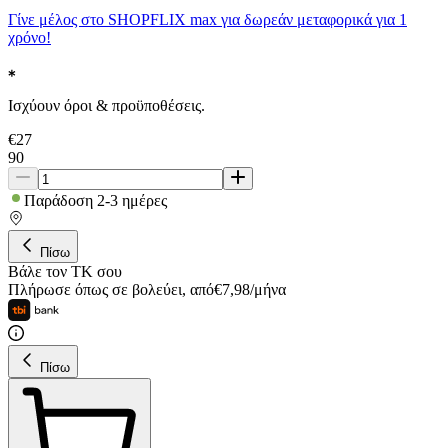
Γίνε μέλος στο SHOPFLIX max για δωρεάν μεταφορικά για 1
χρόνο!
Ισχύουν όροι & προϋποθέσεις.
€
27
90
Παράδοση 2-3 ημέρες
Πίσω
Βάλε τον ΤΚ σου
Πλήρωσε όπως σε βολεύει
,
από
€
7,98
/
μήνα
Πίσω