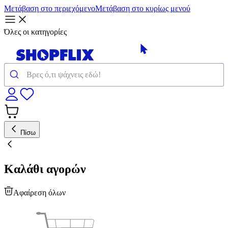
Μετάβαση στο περιεχόμενο
Μετάβαση στο κυρίως μενού
Όλες οι κατηγορίες
Πίσω
Καλάθι αγορών
Αφαίρεση όλων