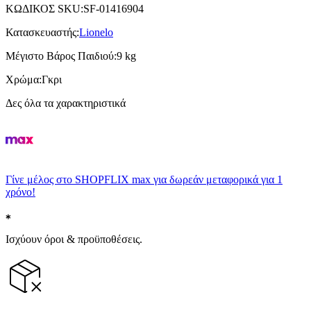
ΚΩΔΙΚΟΣ SKU
:
SF-01416904
Κατασκευαστής
:
Lionelo
Μέγιστο Βάρος Παιδιού
:
9 kg
Χρώμα
:
Γκρι
Δες όλα τα χαρακτηριστικά
Γίνε μέλος στο SHOPFLIX max για δωρεάν μεταφορικά για 1
χρόνο!
Ισχύουν όροι & προϋποθέσεις.