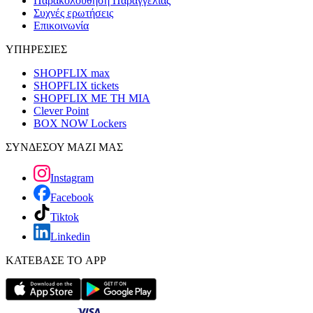
Παρακολούθηση Παραγγελίας
Συχνές ερωτήσεις
Επικοινωνία
ΥΠΗΡΕΣΙΕΣ
SHOPFLIX max
SHOPFLIX tickets
SHOPFLIX ΜΕ ΤΗ ΜΙΑ
Clever Point
BOX NOW Lockers
ΣΥΝΔΕΣΟΥ ΜΑΖΙ ΜΑΣ
Instagram
Facebook
Tiktok
Linkedin
ΚΑΤΕΒΑΣΕ ΤΟ APP