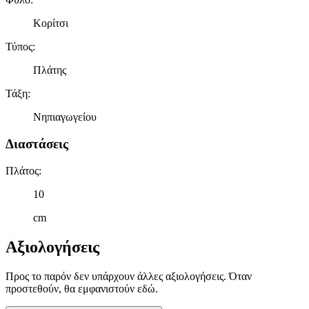
διαφημίσεων και περιεχομένου, τις μετρήσεις σχετικά με
Κορίτσι
διαφημίσεις και περιεχόμενο, την καλύτερη εικόνα του κοινού
μας και την ανάπτυξη προϊόντων. Επίσης, κοινοποιούμε
Τύπος
:
πληροφορίες σχετικά με την από μέρους σας χρήση της
τοποθεσίας μας στους συνεργάτες μέσων κοινωνικής
Πλάτης
δικτύωσης, διαφημίσεων και ανάλυσης.
Τάξη
:
Νηπιαγωγείου
Διαστάσεις
Πλάτος
:
10
cm
Αξιολογήσεις
Προς το παρόν δεν υπάρχουν άλλες αξιολογήσεις. Όταν
προστεθούν, θα εμφανιστούν εδώ.