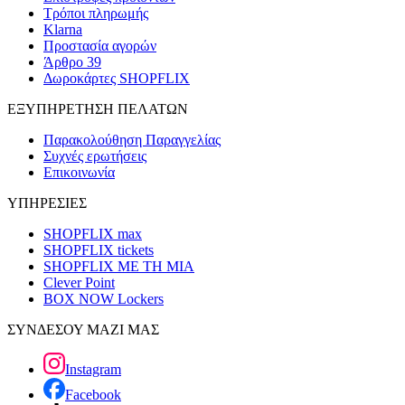
Τρόποι πληρωμής
Klarna
Προστασία αγορών
Άρθρο 39
Δωροκάρτες SHOPFLIX
ΕΞΥΠΗΡΕΤΗΣΗ ΠΕΛΑΤΩΝ
Παρακολούθηση Παραγγελίας
Συχνές ερωτήσεις
Επικοινωνία
ΥΠΗΡΕΣΙΕΣ
SHOPFLIX max
SHOPFLIX tickets
SHOPFLIX ΜΕ ΤΗ ΜΙΑ
Clever Point
BOX NOW Lockers
ΣΥΝΔΕΣΟΥ ΜΑΖΙ ΜΑΣ
Instagram
Facebook