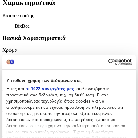
Χαρακτηριστικά
Κατασκευαστής
:
BixBee
Βασικά Χαρακτηριστικά
Χρώμα
:
Καφέ
Φύλο
:
Υπεύθυνη χρήση των δεδομένων σας
Κορίτσι
Εμείς και
οι 1022 συνεργάτες μας
επεξεργαζόμαστε
Τύπος
:
προσωπικά σας δεδομένα, π.χ. τη διεύθυνση IP σας,
χρησιμοποιώντας τεχνολογία όπως cookies για να
Πλάτης
αποθηκεύουμε και να έχουμε πρόσβαση σε πληροφορίες στη
Τάξη
:
συσκευή σας, με σκοπό την προβολή εξατομικευμένων
διαφημίσεων και περιεχομένου, τις μετρήσεις σχετικά με
Νηπιαγωγείου
διαφημίσεις και περιεχόμενο, την καλύτερη εικόνα του κοινού
μας και την ανάπτυξη προϊόντων. Έχετε τη δυνατότητα
Διαστάσεις