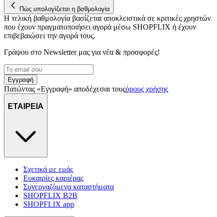
Πώς υπολογίζεται η βαθμολογία
Η τελική βαθμολογία βασίζεται αποκλειστικά σε κριτικές χρηστών
που έχουν πραγματοποιήσει αγορά μέσω SHOPFLIX ή έχουν
επιβεβαιώσει την αγορά τους.
Γράψου στο Νewsletter μας για νέα & προσφορές!
Εγγραφή
Πατώντας «Εγγραφή» αποδέχεσαι τους
όρους χρήσης
ΕΤΑΙΡΕΙΑ
Σχετικά με εμάς
Ευκαιρίες καριέρας
Συνεργαζόμενα καταστήματα
SHOPFLIX B2B
SHOPFLIX app