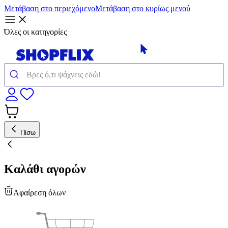
Μετάβαση στο περιεχόμενο
Μετάβαση στο κυρίως μενού
Όλες οι κατηγορίες
Πίσω
Καλάθι αγορών
Αφαίρεση όλων