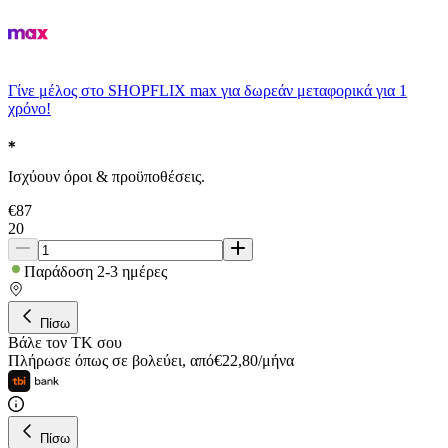
Γίνε μέλος στο SHOPFLIX max για δωρεάν μεταφορικά για 1
χρόνο!
Ισχύουν όροι & προϋποθέσεις.
€
87
20
Παράδοση 2-3 ημέρες
Πίσω
Βάλε τον ΤΚ σου
Πλήρωσε όπως σε βολεύει
,
από
€
22,80
/
μήνα
Πίσω