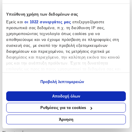
cm
Μήκος
:
Υπεύθυνη χρήση των δεδομένων σας
180
Εμείς και
οι 1022 συνεργάτες μας
επεξεργαζόμαστε
προσωπικά σας δεδομένα, π.χ. τη διεύθυνση IP σας,
cm
χρησιμοποιώντας τεχνολογία όπως cookies για να
αποθηκεύουμε και να έχουμε πρόσβαση σε πληροφορίες στη
Χαρακτηριστικά
συσκευή σας, με σκοπό την προβολή εξατομικευμένων
διαφημίσεων και περιεχομένου, τις μετρήσεις σχετικά με
+
διαφημίσεις και περιεχόμενο, την καλύτερη εικόνα του κοινού
μας και την ανάπτυξη προϊόντων. Έχετε τη δυνατότητα
Χαρακτηριστικά
επιλογής ως προς το ποιος χρησιμοποιεί τα δεδομένα σας και
για ποιους σκοπούς.
Κατασκευαστής
:
Προβολή λεπτομερειών
Εάν μας επιτρέπετε, θα θέλαμε επίσης:
Guy Laroche
Να συλλέξουμε πληροφορίες σχετικά με τη γεωγραφική
Αποδοχή όλων
σας τοποθεσία, οι οποίες μπορεί να είναι ακριβείς σε
Βασικά Χαρακτηριστικά
απόσταση μερικών μέτρων
Ρυθμίσεις για τα cookies
Να αναγνωρίσουμε τη συσκευή σας σαρώνοντας ενεργά
Ποιότητα
:
για συγκεκριμένα χαρακτηριστικά (δακτυλικό αποτύπωμα)
Άρνηση
Βαμβακερό
Μάθετε περισσότερα σχετικά με τον τρόπο επεξεργασίας των
προσωπικών σας δεδομένων και καθορίστε τις προτιμήσεις σας