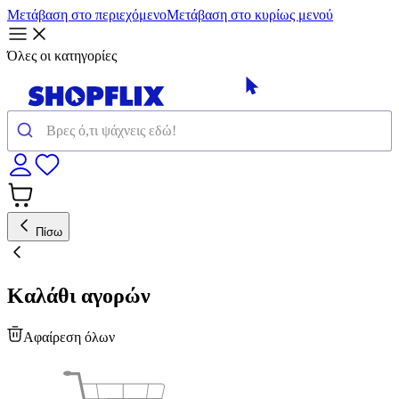
Μετάβαση στο περιεχόμενο
Μετάβαση στο κυρίως μενού
Όλες οι κατηγορίες
Πίσω
Καλάθι αγορών
Αφαίρεση όλων