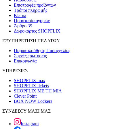
Επιστροφές προϊόντων
Τρόποι πληρωμής
Klarna
Προστασία αγορών
Άρθρο 39
Δωροκάρτες SHOPFLIX
ΕΞΥΠΗΡΕΤΗΣΗ ΠΕΛΑΤΩΝ
Παρακολούθηση Παραγγελίας
Συχνές ερωτήσεις
Επικοινωνία
ΥΠΗΡΕΣΙΕΣ
SHOPFLIX max
SHOPFLIX tickets
SHOPFLIX ΜΕ ΤΗ ΜΙΑ
Clever Point
BOX NOW Lockers
ΣΥΝΔΕΣΟΥ ΜΑΖΙ ΜΑΣ
Instagram