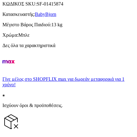
ΚΩΔΙΚΟΣ SKU
:
SF-01415874
Κατασκευαστής
:
BabyBjorn
Μέγιστο Βάρος Παιδιού
:
13 kg
Χρώμα
:
Μπλε
Δες όλα τα χαρακτηριστικά
Γίνε μέλος στο SHOPFLIX max για δωρεάν μεταφορικά για 1
χρόνο!
Ισχύουν όροι & προϋποθέσεις.