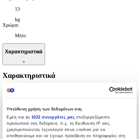
13
kg
Χρώμα
:
Μπλε
Χαρακτηριστικά
+
Χαρακτηριστικά
Κατασκευαστής
:
BabyBjorn
Υπεύθυνη χρήση των δεδομένων σας
Μέγιστο Βάρος Παιδιού
:
Εμείς και
οι 1022 συνεργάτες μας
επεξεργαζόμαστε
13
προσωπικά σας δεδομένα, π.χ. τη διεύθυνση IP σας,
χρησιμοποιώντας τεχνολογία όπως cookies για να
kg
αποθηκεύουμε και να έχουμε πρόσβαση σε πληροφορίες στη
Χρώμα
: