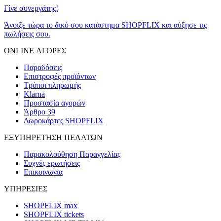
Γίνε συνεργάτης!
Άνοιξε τώρα το δικό σου κατάστημα SHOPFLIX και αύξησε τις
πωλήσεις σου.
ONLINE ΑΓΟΡΕΣ
Παραδόσεις
Επιστροφές προϊόντων
Τρόποι πληρωμής
Klarna
Προστασία αγορών
Άρθρο 39
Δωροκάρτες SHOPFLIX
ΕΞΥΠΗΡΕΤΗΣΗ ΠΕΛΑΤΩΝ
Παρακολούθηση Παραγγελίας
Συχνές ερωτήσεις
Επικοινωνία
ΥΠΗΡΕΣΙΕΣ
SHOPFLIX max
SHOPFLIX tickets