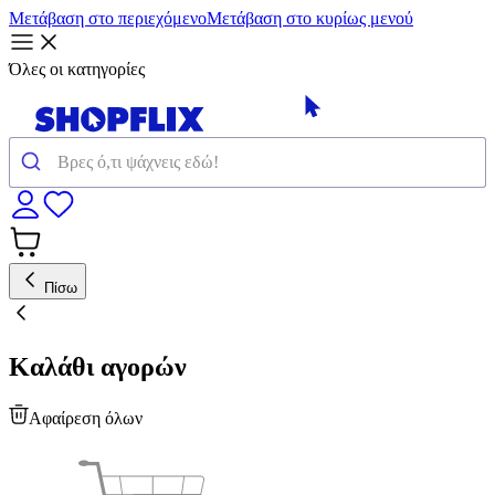
Μετάβαση στο περιεχόμενο
Μετάβαση στο κυρίως μενού
Όλες οι κατηγορίες
Πίσω
Καλάθι αγορών
Αφαίρεση όλων