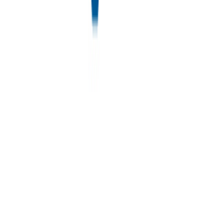
Όχι
Εκπαιδευτικά
:
Ναι
Αρίθμησης
:
Όχι
Κύβοι
:
Όχι
Υλικό
:
Πλαστικά
Αξιολογήσεις
Προς το παρόν δεν υπάρχουν άλλες αξιολογήσεις. Όταν
προστεθούν, θα εμφανιστούν εδώ.
Πώς υπολογίζεται η βαθμολογία