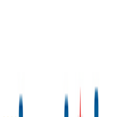
Babydream
4.73
(
372
)
Παράδοση 2-3 ημέρες
Βάλε τον ΤΚ σου για να μάθεις εκτιμώμενο κόστος και
ημερομηνία παράδοσης
Πίσω
€
44
90
Προσθήκη στο καλάθι
shopkids