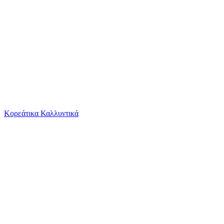
Το καλάθι είναι άδειο
Όλες οι κατηγορίες
Κορεάτικα Καλλυντικά
Ψάχνεις για δροσιά;
Τουβλάκια Miniland Super Blocks Family Divers...