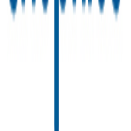
διαφημίσεων και περιεχομένου, τις μετρήσεις σχετικά με
Κύβοι
:
διαφημίσεις και περιεχόμενο, την καλύτερη εικόνα του κοινού
μας και την ανάπτυξη προϊόντων. Επίσης, κοινοποιούμε
Όχι
πληροφορίες σχετικά με την από μέρους σας χρήση της
τοποθεσίας μας στους συνεργάτες μέσων κοινωνικής
Υλικό
:
δικτύωσης, διαφημίσεων και ανάλυσης.
Πλαστικά
Χαρακτηριστικά
+
Χαρακτηριστικά
Κατασκευαστής
:
Miniland
Ηλικία
:
2+ Ετών
Bristles
: