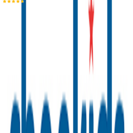
4.67
(
3
)
Άμεσα διαθέσιμο
Βάλε τον ΤΚ σου για να μάθεις εκτιμώμενο κόστος και
ημερομηνία παράδοσης
Πίσω
€
44
90
Προσθήκη στο καλάθι
Περιγραφή