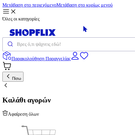
Μετάβαση στο περιεχόμενο
Μετάβαση στο κυρίως μενού
Όλες οι κατηγορίες
Παρακολούθηση Παραγγελίας
Πίσω
Καλάθι αγορών
Αφαίρεση όλων