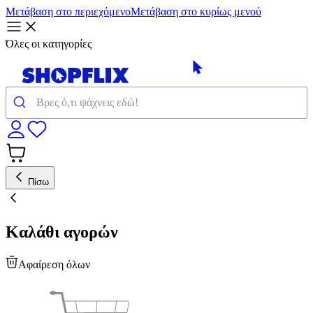
Μετάβαση στο περιεχόμενο
Μετάβαση στο κυρίως μενού
Όλες οι κατηγορίες
Πίσω
Καλάθι αγορών
Αφαίρεση όλων