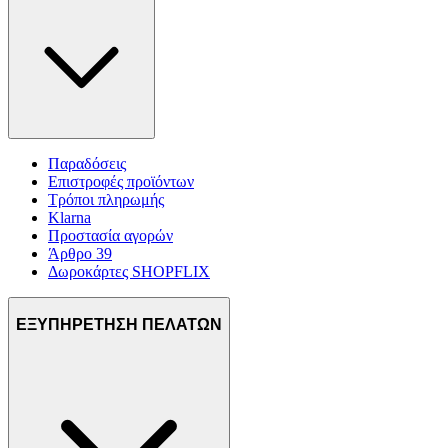
Παραδόσεις
Επιστροφές προϊόντων
Τρόποι πληρωμής
Klarna
Προστασία αγορών
Άρθρο 39
Δωροκάρτες SHOPFLIX
ΕΞΥΠΗΡΕΤΗΣΗ ΠΕΛΑΤΩΝ