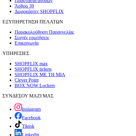
Προστασία αγορών
Άρθρο 39
Δωροκάρτες SHOPFLIX
ΕΞΥΠΗΡΕΤΗΣΗ ΠΕΛΑΤΩΝ
Παρακολούθηση Παραγγελίας
Συχνές ερωτήσεις
Επικοινωνία
ΥΠΗΡΕΣΙΕΣ
SHOPFLIX max
SHOPFLIX tickets
SHOPFLIX ΜΕ ΤΗ ΜΙΑ
Clever Point
BOX NOW Lockers
ΣΥΝΔΕΣΟΥ ΜΑΖΙ ΜΑΣ
Instagram
Facebook
Tiktok
Linkedin