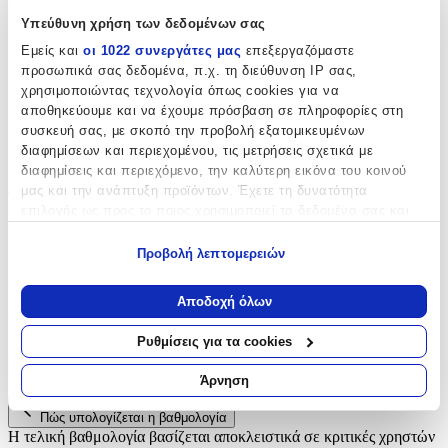
Υπεύθυνη χρήση των δεδομένων σας
Cobi
Εμείς και
οι 1022 συνεργάτες μας
επεξεργαζόμαστε
Ηλικία
:
προσωπικά σας δεδομένα, π.χ. τη διεύθυνση IP σας,
χρησιμοποιώντας τεχνολογία όπως cookies για να
5+ Ετών
αποθηκεύουμε και να έχουμε πρόσβαση σε πληροφορίες στη
Υλικό
:
συσκευή σας, με σκοπό την προβολή εξατομικευμένων
διαφημίσεων και περιεχομένου, τις μετρήσεις σχετικά με
Πλαστικά
διαφημίσεις και περιεχόμενο, την καλύτερη εικόνα του κοινού
μας και την ανάπτυξη προϊόντων. Έχετε τη δυνατότητα
Τεμάχια
:
επιλογής ως προς το ποιος χρησιμοποιεί τα δεδομένα σας και
για ποιους σκοπούς.
93
Προβολή λεπτομερειών
τμχ
Εάν μας επιτρέπετε, θα θέλαμε επίσης:
Να συλλέξουμε πληροφορίες σχετικά με τη γεωγραφική
Αποδοχή όλων
Αξιολογήσεις
σας τοποθεσία, οι οποίες μπορεί να είναι ακριβείς σε
απόσταση μερικών μέτρων
Ρυθμίσεις για τα cookies
Προς το παρόν δεν υπάρχουν άλλες αξιολογήσεις. Όταν
Να αναγνωρίσουμε τη συσκευή σας σαρώνοντας ενεργά
προστεθούν, θα εμφανιστούν εδώ.
για συγκεκριμένα χαρακτηριστικά (δακτυλικό αποτύπωμα)
Άρνηση
Μάθετε περισσότερα σχετικά με τον τρόπο επεξεργασίας των
προσωπικών σας δεδομένων και καθορίστε τις προτιμήσεις σας
Πώς υπολογίζεται η βαθμολογία
Η τελική βαθμολογία βασίζεται αποκλειστικά σε κριτικές χρηστών
στην
ενότητα “Λεπτομέρειες”
. Μπορείτε να αλλάξετε ή να