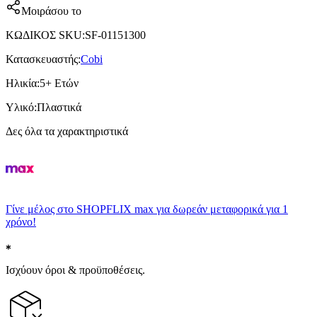
Μοιράσου το
ΚΩΔΙΚΟΣ SKU
:
SF-01151300
Κατασκευαστής
:
Cobi
Ηλικία
:
5+ Ετών
Υλικό
:
Πλαστικά
Δες όλα τα χαρακτηριστικά
Γίνε μέλος στο SHOPFLIX max για δωρεάν μεταφορικά για 1
χρόνο!
Ισχύουν όροι & προϋποθέσεις.