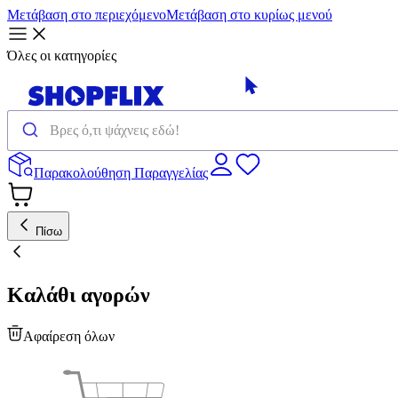
Μετάβαση στο περιεχόμενο
Μετάβαση στο κυρίως μενού
Όλες οι κατηγορίες
Παρακολούθηση Παραγγελίας
Πίσω
Καλάθι αγορών
Αφαίρεση όλων