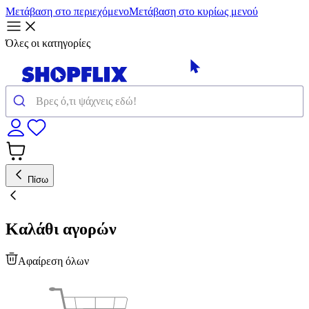
Μετάβαση στο περιεχόμενο
Μετάβαση στο κυρίως μενού
Όλες οι κατηγορίες
Πίσω
Καλάθι αγορών
Αφαίρεση όλων