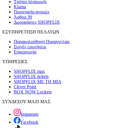
Τρόποι πληρωμής
Klarna
Προστασία αγορών
Άρθρο 39
Δωροκάρτες SHOPFLIX
ΕΞΥΠΗΡΕΤΗΣΗ ΠΕΛΑΤΩΝ
Παρακολούθηση Παραγγελίας
Συχνές ερωτήσεις
Επικοινωνία
ΥΠΗΡΕΣΙΕΣ
SHOPFLIX max
SHOPFLIX tickets
SHOPFLIX ΜΕ ΤΗ ΜΙΑ
Clever Point
BOX NOW Lockers
ΣΥΝΔΕΣΟΥ ΜΑΖΙ ΜΑΣ
Instagram
Facebook