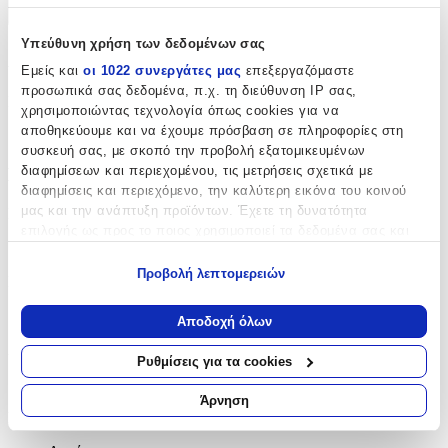
+
Υπεύθυνη χρήση των δεδομένων σας
Χαρακτηριστικά
Εμείς και
οι 1022 συνεργάτες μας
επεξεργαζόμαστε
προσωπικά σας δεδομένα, π.χ. τη διεύθυνση IP σας,
Κατασκευαστής
:
χρησιμοποιώντας τεχνολογία όπως cookies για να
αποθηκεύουμε και να έχουμε πρόσβαση σε πληροφορίες στη
Guy Laroche
συσκευή σας, με σκοπό την προβολή εξατομικευμένων
διαφημίσεων και περιεχομένου, τις μετρήσεις σχετικά με
Βασικά Χαρακτηριστικά
διαφημίσεις και περιεχόμενο, την καλύτερη εικόνα του κοινού
μας και την ανάπτυξη προϊόντων. Έχετε τη δυνατότητα
Ποιότητα
:
επιλογής ως προς το ποιος χρησιμοποιεί τα δεδομένα σας και
Βαμβακερό
για ποιους σκοπούς.
Προβολή λεπτομερειών
Κατασκευή
:
Εάν μας επιτρέπετε, θα θέλαμε επίσης:
Να συλλέξουμε πληροφορίες σχετικά με τη γεωγραφική
Μηχανής
Αποδοχή όλων
σας τοποθεσία, οι οποίες μπορεί να είναι ακριβείς σε
Χρώμα
:
απόσταση μερικών μέτρων
Ρυθμίσεις για τα cookies
Να αναγνωρίσουμε τη συσκευή σας σαρώνοντας ενεργά
Γαλάζιο
για συγκεκριμένα χαρακτηριστικά (δακτυλικό αποτύπωμα)
Άρνηση
Σχέδιο
:
Μάθετε περισσότερα σχετικά με τον τρόπο επεξεργασίας των
προσωπικών σας δεδομένων και καθορίστε τις προτιμήσεις σας