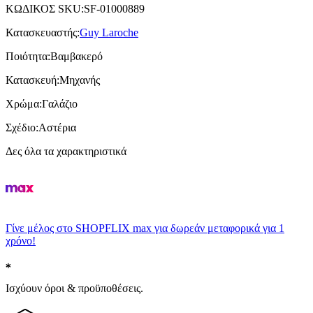
ΚΩΔΙΚΟΣ SKU
:
SF-01000889
Κατασκευαστής
:
Guy Laroche
Ποιότητα
:
Βαμβακερό
Κατασκευή
:
Μηχανής
Χρώμα
:
Γαλάζιο
Σχέδιο
:
Αστέρια
Δες όλα τα χαρακτηριστικά
Γίνε μέλος στο SHOPFLIX max για δωρεάν μεταφορικά για 1
χρόνο!
Ισχύουν όροι & προϋποθέσεις.