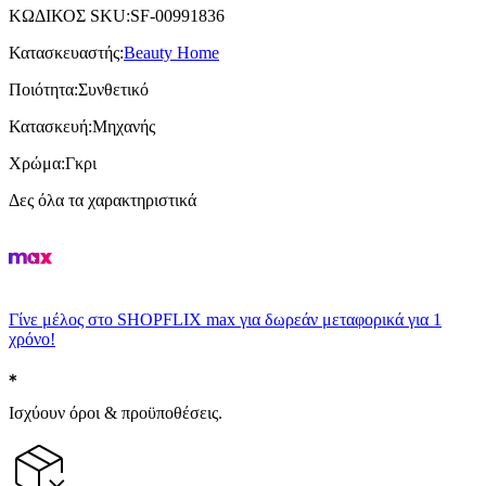
ΚΩΔΙΚΟΣ SKU
:
SF-00991836
Κατασκευαστής
:
Beauty Home
Ποιότητα
:
Συνθετικό
Κατασκευή
:
Μηχανής
Χρώμα
:
Γκρι
Δες όλα τα χαρακτηριστικά
Γίνε μέλος στο SHOPFLIX max για δωρεάν μεταφορικά για 1
χρόνο!
Ισχύουν όροι & προϋποθέσεις.