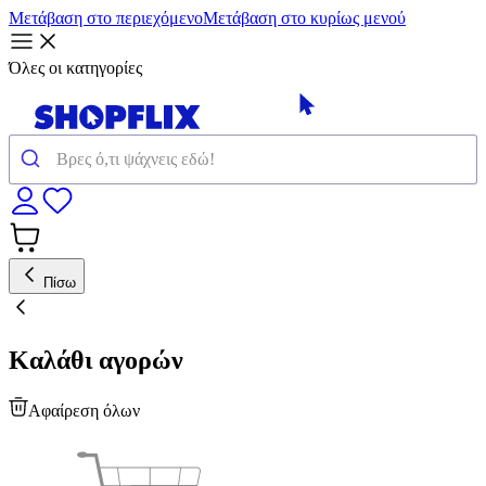
Μετάβαση στο περιεχόμενο
Μετάβαση στο κυρίως μενού
Όλες οι κατηγορίες
Πίσω
Καλάθι αγορών
Αφαίρεση όλων