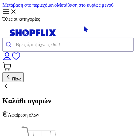
Μετάβαση στο περιεχόμενο
Μετάβαση στο κυρίως μενού
Όλες οι κατηγορίες
Πίσω
Καλάθι αγορών
Αφαίρεση όλων