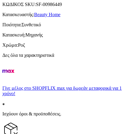
ΚΩΔΙΚΟΣ SKU
:
SF-00986449
Κατασκευαστής
:
Beauty Home
Ποιότητα
:
Συνθετικό
Κατασκευή
:
Μηχανής
Χρώμα
:
Ροζ
Δες όλα τα χαρακτηριστικά
Γίνε μέλος στο SHOPFLIX max για δωρεάν μεταφορικά για 1
χρόνο!
Ισχύουν όροι & προϋποθέσεις.