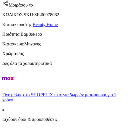
Μοιράσου το
ΚΩΔΙΚΟΣ SKU
:
SF-00978082
Κατασκευαστής
:
Beauty Home
Ποιότητα
:
Βαμβακερό
Κατασκευή
:
Μηχανής
Χρώμα
:
Ροζ
Δες όλα τα χαρακτηριστικά
Γίνε μέλος στο SHOPFLIX max για δωρεάν μεταφορικά για 1
χρόνο!
Ισχύουν όροι & προϋποθέσεις.