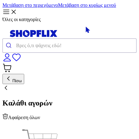
Μετάβαση στο περιεχόμενο
Μετάβαση στο κυρίως μενού
Όλες οι κατηγορίες
Πίσω
Καλάθι αγορών
Αφαίρεση όλων