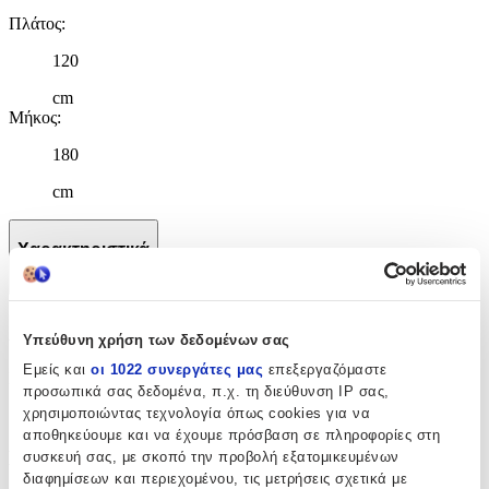
Πλάτος
:
120
cm
Μήκος
:
180
cm
Χαρακτηριστικά
+
Χαρακτηριστικά
Υπεύθυνη χρήση των δεδομένων σας
Εμείς και
οι 1022 συνεργάτες μας
επεξεργαζόμαστε
Κατασκευαστής
:
προσωπικά σας δεδομένα, π.χ. τη διεύθυνση IP σας,
χρησιμοποιώντας τεχνολογία όπως cookies για να
Beauty Home
αποθηκεύουμε και να έχουμε πρόσβαση σε πληροφορίες στη
Βασικά Χαρακτηριστικά
συσκευή σας, με σκοπό την προβολή εξατομικευμένων
διαφημίσεων και περιεχομένου, τις μετρήσεις σχετικά με