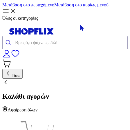
Μετάβαση στο περιεχόμενο
Μετάβαση στο κυρίως μενού
Όλες οι κατηγορίες
Πίσω
Καλάθι αγορών
Αφαίρεση όλων