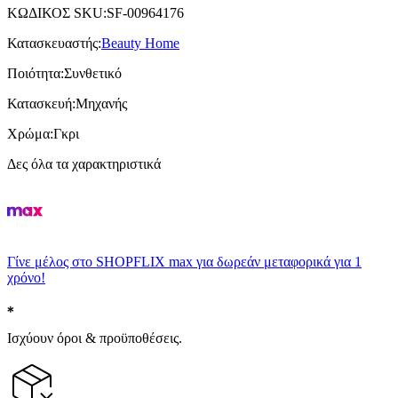
ΚΩΔΙΚΟΣ SKU
:
SF-00964176
Κατασκευαστής
:
Beauty Home
Ποιότητα
:
Συνθετικό
Κατασκευή
:
Μηχανής
Χρώμα
:
Γκρι
Δες όλα τα χαρακτηριστικά
Γίνε μέλος στο SHOPFLIX max για δωρεάν μεταφορικά για 1
χρόνο!
Ισχύουν όροι & προϋποθέσεις.