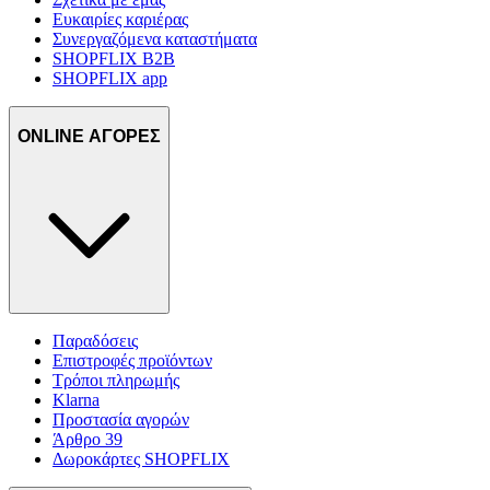
Ευκαιρίες καριέρας
Συνεργαζόμενα καταστήματα
SHOPFLIX B2B
SHOPFLIX app
ONLINE ΑΓΟΡΕΣ
Παραδόσεις
Επιστροφές προϊόντων
Τρόποι πληρωμής
Klarna
Προστασία αγορών
Άρθρο 39
Δωροκάρτες SHOPFLIX